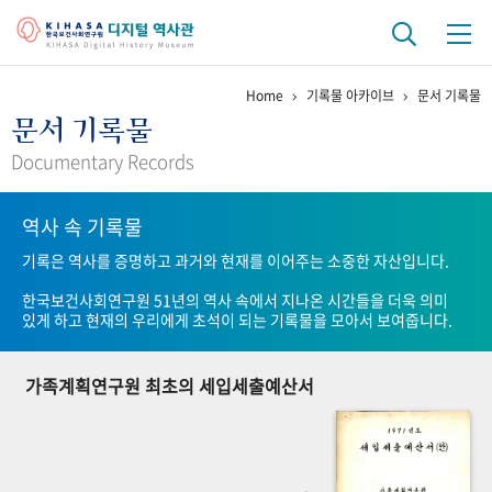
Home
기록물 아카이브
문서 기록물
기관 역사
문서 기록물
걸어온 길
기관 변천사
역대 기관장
연구원 사람들
Documentary Records
연구 역사
역사 속 기록물
정책과 연구
키워드로 보는 연구 역사
연구자들
기록은 역사를 증명하고 과거와 현재를 이어주는 소중한 자산입니다.
간행물 변천사
한국보건사회연구원 51년의 역사 속에서 지나온 시간들을 더욱 의미
있게 하고 현재의 우리에게 초석이 되는 기록물을 모아서 보여줍니다.
기록물 아카이브
가족계획연구원 최초의 세입세출예산서
사진 아카이브
문서 기록물
행정박물
영상 기록물
+1
50
주년 기념