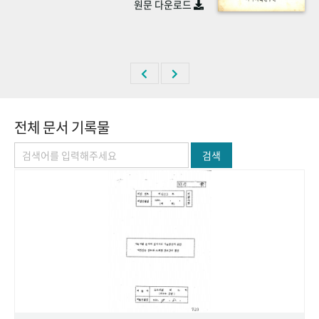
원문 다운로드
+1
성과 50선
숫자로 보는 50년
50
주년 광장
세계와 함께 한 KIHASA
VR 역사관
전체 문서 기록물
검색