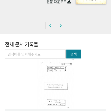
원문 다운로드
+1
성과 50선
숫자로 보는 50년
50
주년 광장
세계와 함께 한 KIHASA
VR 역사관
전체 문서 기록물
검색