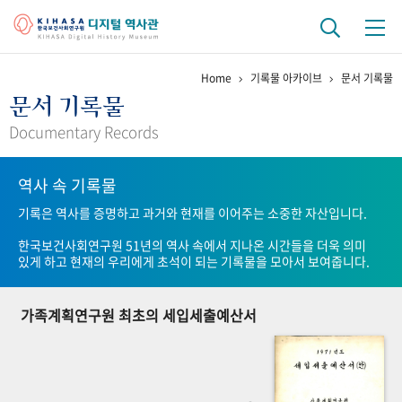
Home
기록물 아카이브
문서 기록물
기관 역사
문서 기록물
걸어온 길
기관 변천사
역대 기관장
연구원 사람들
Documentary Records
연구 역사
역사 속 기록물
정책과 연구
키워드로 보는 연구 역사
연구자들
기록은 역사를 증명하고 과거와 현재를 이어주는 소중한 자산입니다.
간행물 변천사
한국보건사회연구원 51년의 역사 속에서 지나온 시간들을 더욱 의미
있게 하고 현재의 우리에게 초석이 되는 기록물을 모아서 보여줍니다.
기록물 아카이브
가족계획연구원 최초의 세입세출예산서
사진 아카이브
문서 기록물
행정박물
영상 기록물
+1
50
주년 기념