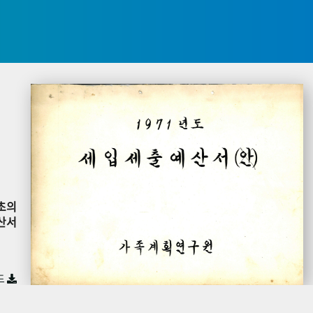
초의
산서
드