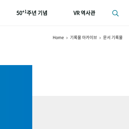
+1
50
주년 기념
VR 역사관
성과 50선
Home
기록물 아카이브
문서 기록물
숫자로 보는 50년
+1
50
주년 광장
세계와 함께 한 KIHASA