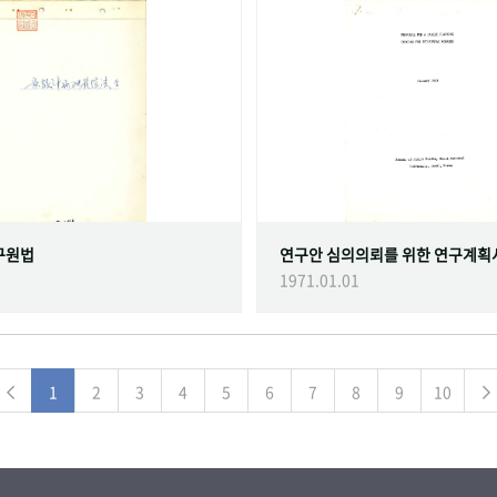
구원법
연구안 심의의뢰를 위한 연구계획
1971.01.01
1
2
3
4
5
6
7
8
9
10