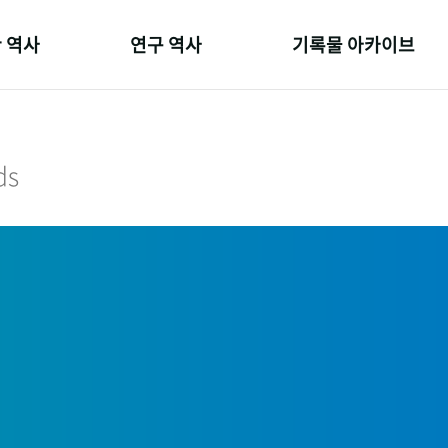
 역사
연구 역사
기록물 아카이브
온 길
정책과 연구
사진 아카이브
 변천사
키워드로 보는 연구 역사
문서 기록물
ds
 기관장
연구자들
행정박물
 사람들
간행물 변천사
영상 기록물