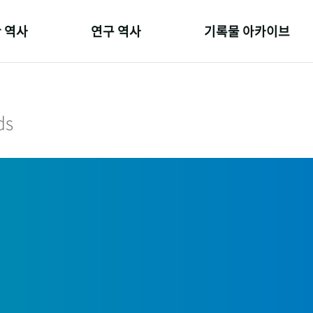
 역사
연구 역사
기록물 아카이브
온 길
정책과 연구
사진 아카이브
 변천사
키워드로 보는 연구 역사
문서 기록물
ds
 기관장
연구자들
행정박물
 사람들
간행물 변천사
영상 기록물