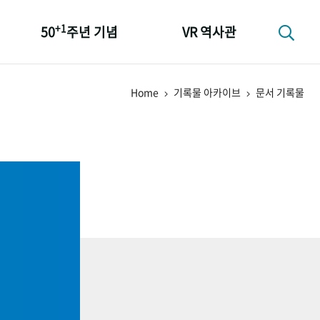
+1
50
주년 기념
VR 역사관
성과 50선
Home
기록물 아카이브
문서 기록물
숫자로 보는 50년
+1
50
주년 광장
세계와 함께 한 KIHASA