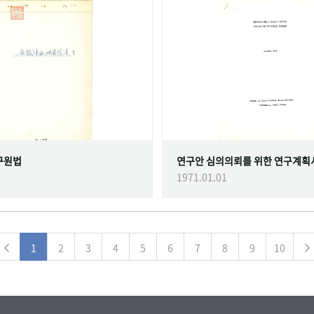
구원법
연구안 심의의뢰를 위한 연구계획
1971.01.01
1
2
3
4
5
6
7
8
9
10