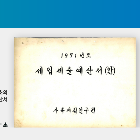
초의
산서
드