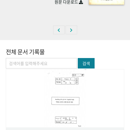
원문 다운로드
+1
성과 50선
숫자로 보는 50년
50
주년 광장
세계와 함께 한 KIHASA
VR 역사관
전체 문서 기록물
검색