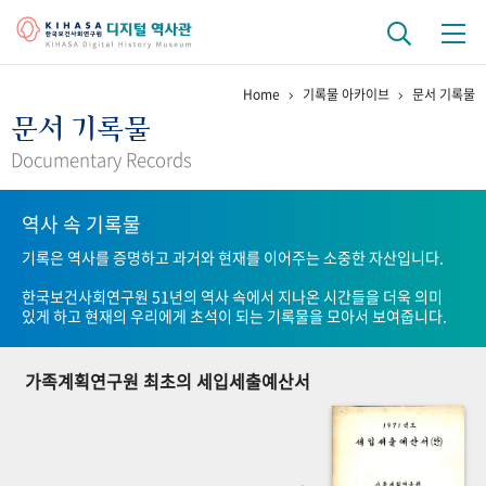
Home
기록물 아카이브
문서 기록물
기관 역사
문서 기록물
걸어온 길
기관 변천사
역대 기관장
연구원 사람들
Documentary Records
연구 역사
역사 속 기록물
정책과 연구
키워드로 보는 연구 역사
연구자들
기록은 역사를 증명하고 과거와 현재를 이어주는 소중한 자산입니다.
간행물 변천사
한국보건사회연구원 51년의 역사 속에서 지나온 시간들을 더욱 의미
있게 하고 현재의 우리에게 초석이 되는 기록물을 모아서 보여줍니다.
기록물 아카이브
가족계획연구원 최초의 세입세출예산서
사진 아카이브
문서 기록물
행정박물
영상 기록물
+1
50
주년 기념