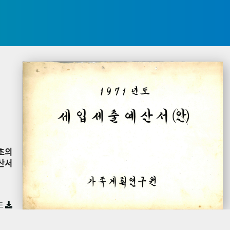
초의
산서
드