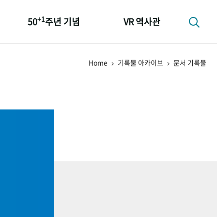
+1
50
주년 기념
VR 역사관
성과 50선
Home
기록물 아카이브
문서 기록물
숫자로 보는 50년
+1
50
주년 광장
세계와 함께 한 KIHASA