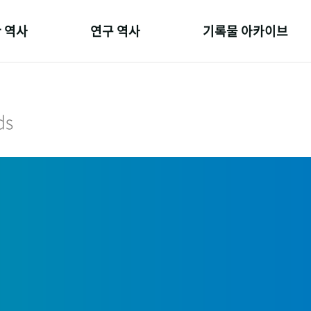
 역사
연구 역사
기록물 아카이브
온 길
정책과 연구
사진 아카이브
 변천사
키워드로 보는 연구 역사
문서 기록물
ds
 기관장
연구자들
행정박물
 사람들
간행물 변천사
영상 기록물