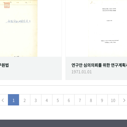
구원법
연구안 심의의뢰를 위한 연구계획
1971.01.01
1
2
3
4
5
6
7
8
9
10