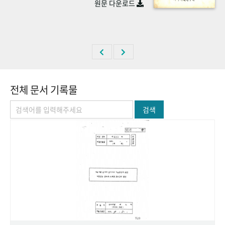
원문 다운로드
+1
성과 50선
숫자로 보는 50년
50
주년 광장
세계와 함께 한 KIHASA
VR 역사관
전체 문서 기록물
검색