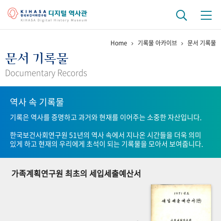
Home
기록물 아카이브
문서 기록물
기관 역사
문서 기록물
걸어온 길
기관 변천사
역대 기관장
연구원 사람들
Documentary Records
연구 역사
역사 속 기록물
정책과 연구
키워드로 보는 연구 역사
연구자들
기록은 역사를 증명하고 과거와 현재를 이어주는 소중한 자산입니다.
간행물 변천사
한국보건사회연구원 51년의 역사 속에서 지나온 시간들을 더욱 의미
있게 하고 현재의 우리에게 초석이 되는 기록물을 모아서 보여줍니다.
기록물 아카이브
가족계획연구원 최초의 세입세출예산서
사진 아카이브
문서 기록물
행정박물
영상 기록물
+1
50
주년 기념