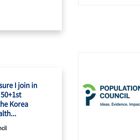
ure I join in
 50+1st
the Korea
lth...
cil