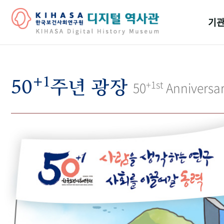
기관
걸어
+1
기관
50
주년 광장
+1st
50
Anniversa
역대
연구원