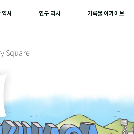
 역사
연구 역사
기록물 아카이브
온 길
정책과 연구
사진 아카이브
 변천사
키워드로 보는 연구 역사
문서 기록물
ry Square
 기관장
연구자들
행정박물
 사람들
간행물 변천사
영상 기록물