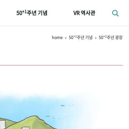
+1
50
주년 기념
VR 역사관
성과 50선
+1
+1
home
50
주년 기념
50
주년 광장
숫자로 보는 50년
+1
50
주년 광장
세계와 함께 한 KIHASA