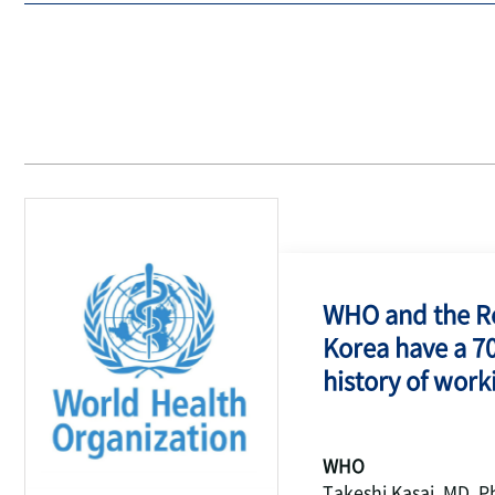
WHO and the Re
Korea have a 7
history of work
WHO
Takeshi Kasai, MD, P