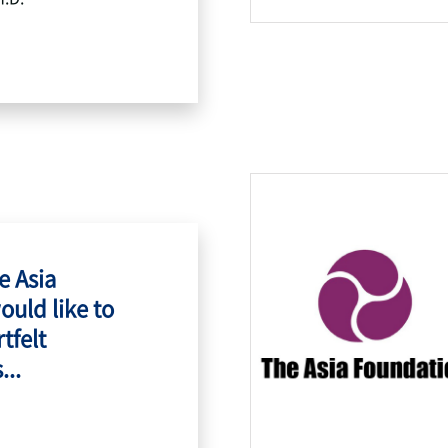
e Asia
ould like to
tfelt
...