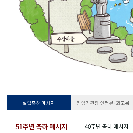
설립축하 메시지
전임기관장 인터뷰·회고록
51주년 축하 메시지
40주년 축하 메시지