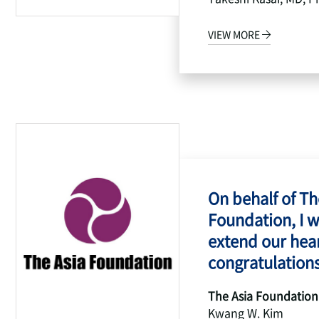
VIEW MORE
On behalf of Th
Foundation, I w
extend our hear
congratulations
The Asia Foundation
Kwang W. Kim