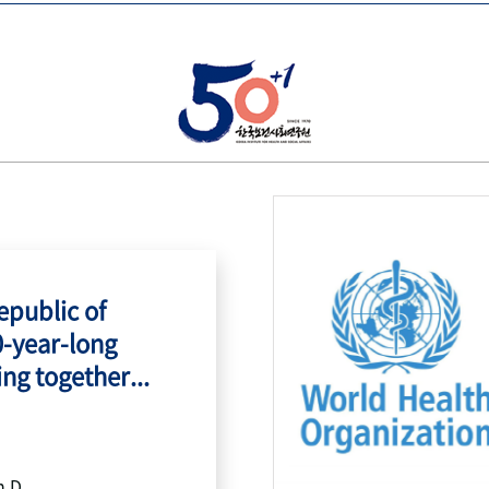
public of
0-year-long
ing together...
h.D.