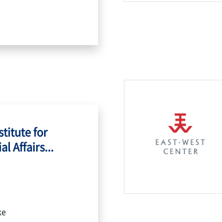
titute for
l Affairs...
ke