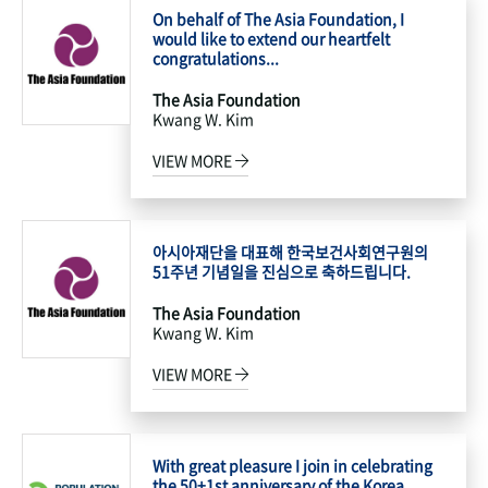
On behalf of The Asia Foundation, I
would like to extend our heartfelt
congratulations...
The Asia Foundation
Kwang W. Kim
VIEW MORE
아시아재단을 대표해 한국보건사회연구원의
51주년 기념일을 진심으로 축하드립니다.
The Asia Foundation
Kwang W. Kim
VIEW MORE
With great pleasure I join in celebrating
the 50+1st anniversary of the Korea