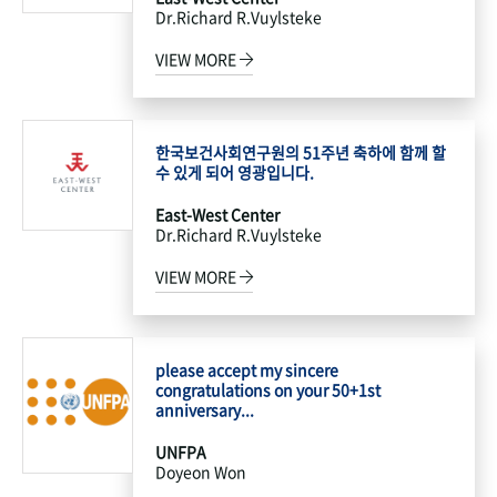
Dr.Richard R.Vuylsteke
VIEW MORE
한국보건사회연구원의 51주년 축하에 함께 할
수 있게 되어 영광입니다.
East-West Center
Dr.Richard R.Vuylsteke
VIEW MORE
please accept my sincere
congratulations on your 50+1st
anniversary...
UNFPA
Doyeon Won