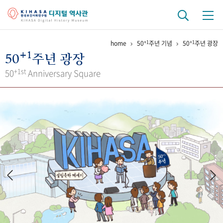
+1
+1
home
50
주년 기념
50
주년 광장
기관 역사
+1
50
주년 광장
걸어온 길
기관 변천사
역대 기관장
연구원 사람들
+1st
50
Anniversary Square
연구 역사
정책과 연구
키워드로 보는 연구 역사
연구자들
간행물 변천사
기록물 아카이브
사진 아카이브
문서 기록물
행정박물
영상 기록물
+1
50
주년 기념