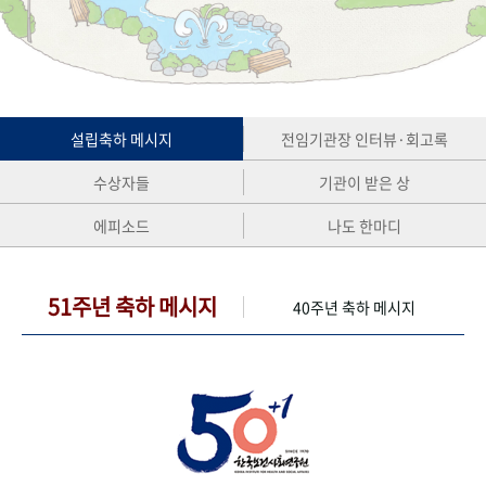
+1
성과 50선
숫자로 보는 50년
50
주년 광장
세계와 함께 한 KIHASA
VR 역사관
설립축하 메시지
전임기관장 인터뷰·회고록
수상자들
기관이 받은 상
에피소드
나도 한마디
51주년 축하 메시지
40주년 축하 메시지