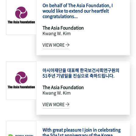
On behalf of The Asia Foundation, I
would like to extend our heartfelt
congratulations...
The Asia Foundation
Kwang W. Kim
VIEW MORE
아시아재단을 대표해 한국보건사회연구원의
51주년 기념일을 진심으로 축하드립니다.
The Asia Foundation
Kwang W. Kim
VIEW MORE
With great pleasure I join in celebrating
the 50+1st anniversary of the Korea