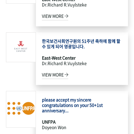
Dr.Richard R.Vuylsteke
VIEW MORE
한국보건사회연구원의 51주년 축하에 함께 할
수 있게 되어 영광입니다.
East-West Center
Dr.Richard R.Vuylsteke
VIEW MORE
please accept my sincere
congratulations on your 50+1st
anniversary...
UNFPA
Doyeon Won