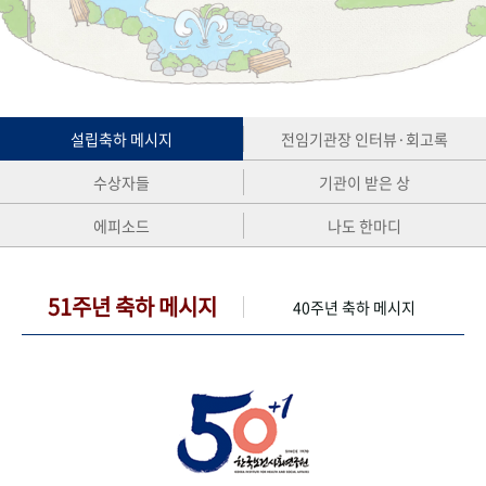
+1
성과 50선
숫자로 보는 50년
50
주년 광장
세계와 함께 한 KIHASA
VR 역사관
설립축하 메시지
전임기관장 인터뷰·회고록
수상자들
기관이 받은 상
에피소드
나도 한마디
51주년 축하 메시지
40주년 축하 메시지