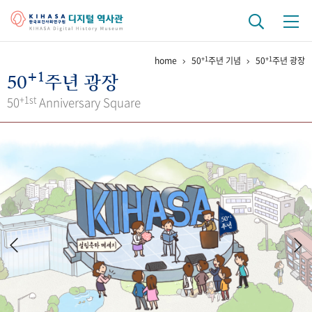
+1
+1
home
50
주년 기념
50
주년 광장
기관 역사
+1
50
주년 광장
걸어온 길
기관 변천사
역대 기관장
연구원 사람들
+1st
50
Anniversary Square
연구 역사
정책과 연구
키워드로 보는 연구 역사
연구자들
간행물 변천사
기록물 아카이브
사진 아카이브
문서 기록물
행정박물
영상 기록물
+1
50
주년 기념