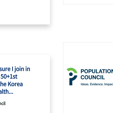
ure I join in
 50+1st
the Korea
lth...
cil