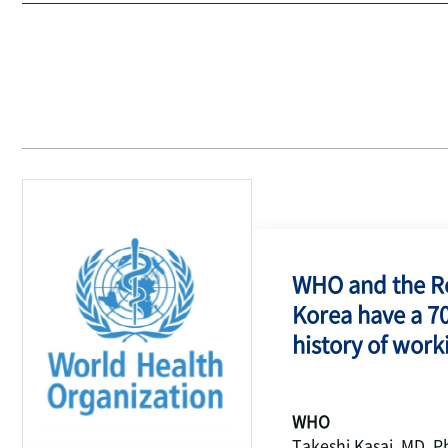
WHO and the Re
Korea have a 7
history of work
WHO
Takeshi Kasai, MD, P