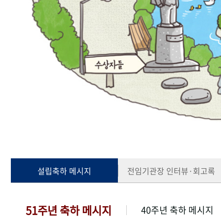
설립축하 메시지
전임기관장 인터뷰·회고록
51주년 축하 메시지
40주년 축하 메시지