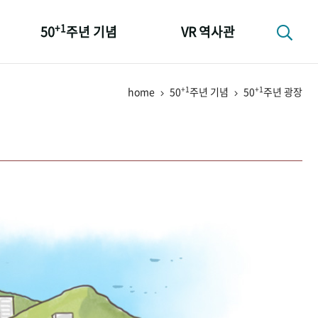
+1
50
주년 기념
VR 역사관
성과 50선
+1
+1
home
50
주년 기념
50
주년 광장
숫자로 보는 50년
+1
50
주년 광장
세계와 함께 한 KIHASA