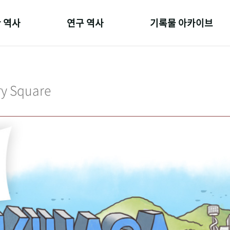
 역사
연구 역사
기록물 아카이브
온 길
정책과 연구
사진 아카이브
 변천사
키워드로 보는 연구 역사
문서 기록물
ry Square
 기관장
연구자들
행정박물
 사람들
간행물 변천사
영상 기록물