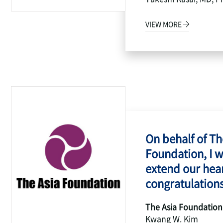
VIEW MORE
On behalf of Th
Foundation, I w
extend our hear
congratulations
The Asia Foundation
Kwang W. Kim