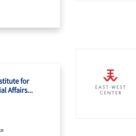
titute for
l Affairs...
ke