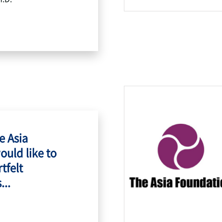
e Asia
ould like to
tfelt
...