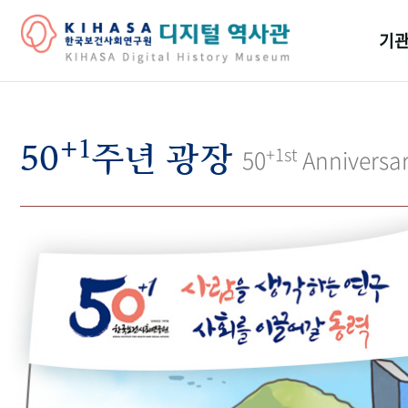
기관
걸어
+1
기관
50
주년 광장
+1st
50
Anniversa
역대
연구원