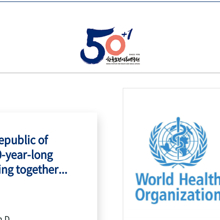
public of
0-year-long
ing together...
h.D.