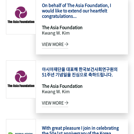
On behalf of The Asia Foundation, I
would like to extend our heartfelt
congratulations...
The Asia Foundation
Kwang W. Kim
VIEW MORE
아시아재단을 대표해 한국보건사회연구원의
51주년 기념일을 진심으로 축하드립니다.
The Asia Foundation
Kwang W. Kim
VIEW MORE
With great pleasure I join in celebrating
the 50+1st anniversary of the Korea