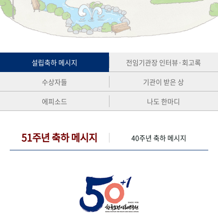
+1
성과 50선
숫자로 보는 50년
50
주년 광장
세계와 함께 한 KIHASA
VR 역사관
설립축하 메시지
전임기관장 인터뷰·회고록
수상자들
기관이 받은 상
에피소드
나도 한마디
51주년 축하 메시지
40주년 축하 메시지