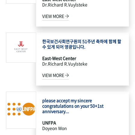
Dr.Richard R.Vuylsteke
VIEW MORE
한국보건사회연구원의 51주년 축하에 함께 할
수 있게 되어 영광입니다.
East-West Center
Dr.Richard R.Vuylsteke
VIEW MORE
please accept my sincere
congratulations on your 50+1st
anniversary...
UNFPA
Doyeon Won