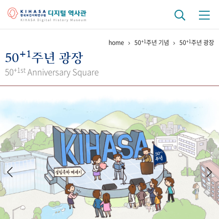
+1
+1
home
50
주년 기념
50
주년 광장
기관 역사
+1
50
주년 광장
걸어온 길
기관 변천사
역대 기관장
연구원 사람들
+1st
50
Anniversary Square
연구 역사
정책과 연구
키워드로 보는 연구 역사
연구자들
간행물 변천사
기록물 아카이브
사진 아카이브
문서 기록물
행정박물
영상 기록물
+1
50
주년 기념