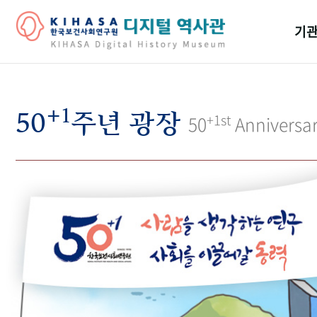
기관
걸어
+1
기관
50
주년 광장
+1st
50
Anniversa
역대
연구원