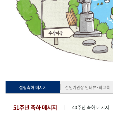
설립축하 메시지
전임기관장 인터뷰·회고록
51주년 축하 메시지
40주년 축하 메시지