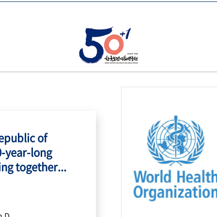
public of
0-year-long
ing together...
h.D.