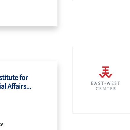
titute for
l Affairs...
ke