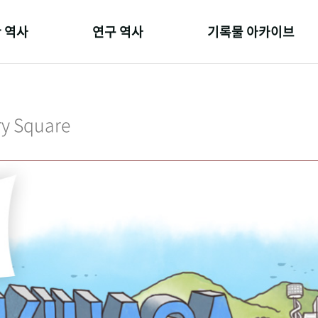
 역사
연구 역사
기록물 아카이브
온 길
정책과 연구
사진 아카이브
 변천사
키워드로 보는 연구 역사
문서 기록물
ry Square
 기관장
연구자들
행정박물
 사람들
간행물 변천사
영상 기록물