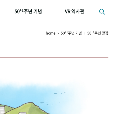
+1
50
주년 기념
VR 역사관
성과 50선
+1
+1
home
50
주년 기념
50
주년 광장
숫자로 보는 50년
+1
50
주년 광장
세계와 함께 한 KIHASA