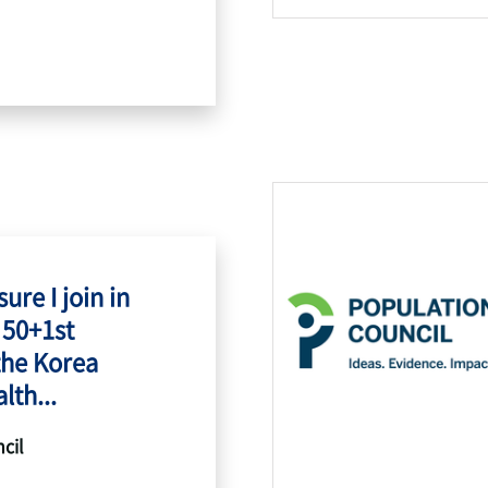
ure I join in
 50+1st
the Korea
lth...
cil