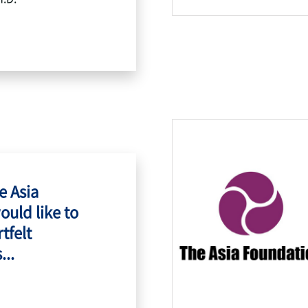
e Asia
ould like to
tfelt
...