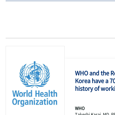
WHO and the Re
Korea have a 7
history of work
WHO
Takeshi Kasai, MD, P