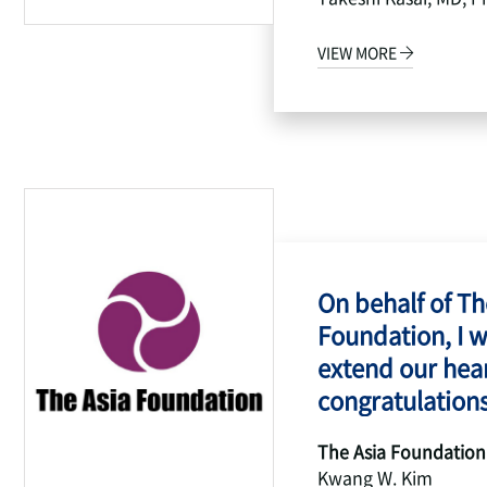
VIEW MORE
On behalf of Th
Foundation, I w
extend our hear
congratulations
The Asia Foundation
Kwang W. Kim