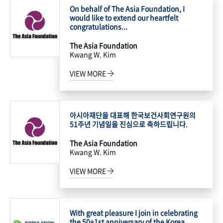
On behalf of The Asia Foundation, I
would like to extend our heartfelt
congratulations...
The Asia Foundation
Kwang W. Kim
VIEW MORE
아시아재단을 대표해 한국보건사회연구원의
51주년 기념일을 진심으로 축하드립니다.
The Asia Foundation
Kwang W. Kim
VIEW MORE
With great pleasure I join in celebrating
the 50+1st anniversary of the Korea