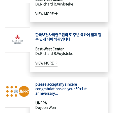
Dr.Richard R.Vuylsteke
VIEW MORE
한국보건사회연구원의 51주년 축하에 함께 할
수 있게 되어 영광입니다.
East-West Center
Dr.Richard R.Vuylsteke
VIEW MORE
please accept my sincere
congratulations on your 50+1st
anniversary...
UNFPA
Doyeon Won