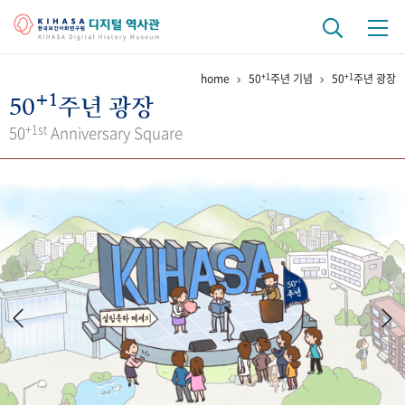
+1
+1
home
50
주년 기념
50
주년 광장
기관 역사
+1
50
주년 광장
걸어온 길
기관 변천사
역대 기관장
연구원 사람들
+1st
50
Anniversary Square
연구 역사
정책과 연구
키워드로 보는 연구 역사
연구자들
간행물 변천사
기록물 아카이브
사진 아카이브
문서 기록물
행정박물
영상 기록물
+1
50
주년 기념