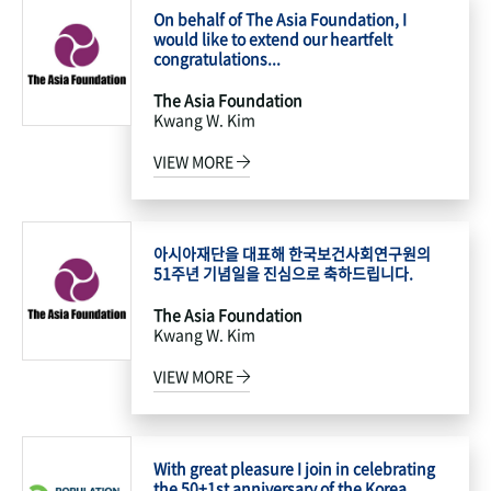
On behalf of The Asia Foundation, I
would like to extend our heartfelt
congratulations...
The Asia Foundation
Kwang W. Kim
VIEW MORE
아시아재단을 대표해 한국보건사회연구원의
51주년 기념일을 진심으로 축하드립니다.
The Asia Foundation
Kwang W. Kim
VIEW MORE
With great pleasure I join in celebrating
the 50+1st anniversary of the Korea