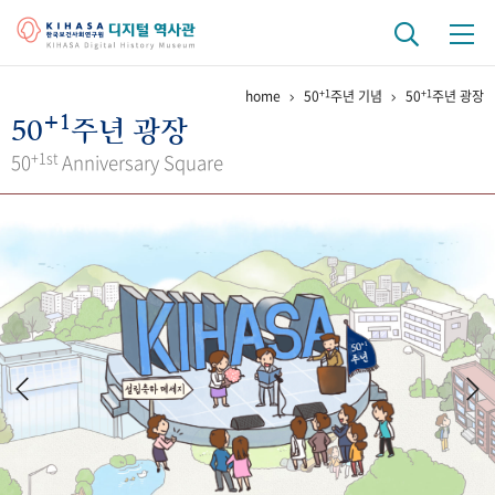
+1
+1
home
50
주년 기념
50
주년 광장
기관 역사
+1
50
주년 광장
걸어온 길
기관 변천사
역대 기관장
연구원 사람들
+1st
50
Anniversary Square
연구 역사
정책과 연구
키워드로 보는 연구 역사
연구자들
간행물 변천사
기록물 아카이브
사진 아카이브
문서 기록물
행정박물
영상 기록물
+1
50
주년 기념