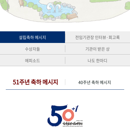
+1
성과 50선
숫자로 보는 50년
50
주년 광장
세계와 함께 한 KIHASA
VR 역사관
설립축하 메시지
전임기관장 인터뷰·회고록
수상자들
기관이 받은 상
에피소드
나도 한마디
51주년 축하 메시지
40주년 축하 메시지