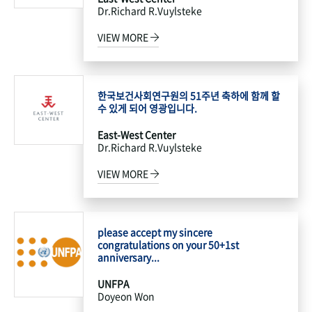
Dr.Richard R.Vuylsteke
VIEW MORE
한국보건사회연구원의 51주년 축하에 함께 할
수 있게 되어 영광입니다.
East-West Center
Dr.Richard R.Vuylsteke
VIEW MORE
please accept my sincere
congratulations on your 50+1st
anniversary...
UNFPA
Doyeon Won