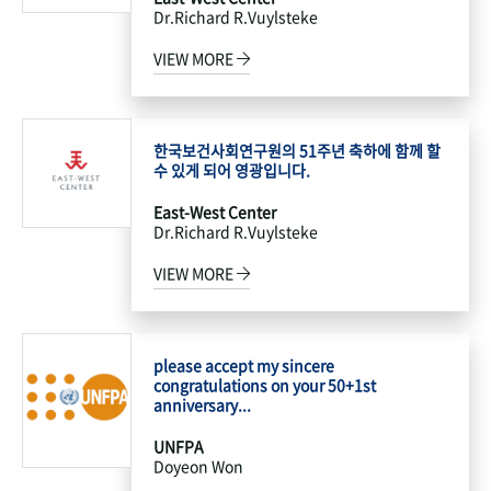
Dr.Richard R.Vuylsteke
VIEW MORE
한국보건사회연구원의 51주년 축하에 함께 할
수 있게 되어 영광입니다.
East-West Center
Dr.Richard R.Vuylsteke
VIEW MORE
please accept my sincere
congratulations on your 50+1st
anniversary...
UNFPA
Doyeon Won