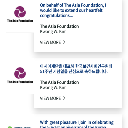
On behalf of The Asia Foundation, I
would like to extend our heartfelt
congratulations...
The Asia Foundation
Kwang W. Kim
VIEW MORE
아시아재단을 대표해 한국보건사회연구원의
51주년 기념일을 진심으로 축하드립니다.
The Asia Foundation
Kwang W. Kim
VIEW MORE
With great pleasure I join in celebrating
the 50+1st anniversary of the Korea