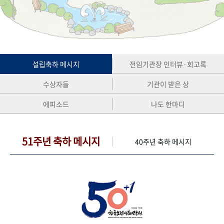
+1
성과 50선
숫자로 보는 50년
50
주년 광장
세계와 함께 한 KIHASA
VR 역사관
설립축하 메시지
전임기관장 인터뷰·회고록
수상자들
기관이 받은 상
에피소드
나도 한마디
51주년 축하 메시지
40주년 축하 메시지