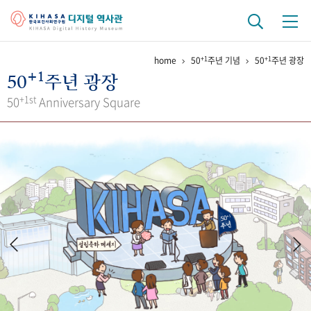
+1
+1
home
50
주년 기념
50
주년 광장
기관 역사
+1
50
주년 광장
걸어온 길
기관 변천사
역대 기관장
연구원 사람들
+1st
50
Anniversary Square
연구 역사
정책과 연구
키워드로 보는 연구 역사
연구자들
간행물 변천사
기록물 아카이브
사진 아카이브
문서 기록물
행정박물
영상 기록물
+1
50
주년 기념