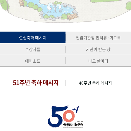
+1
성과 50선
숫자로 보는 50년
50
주년 광장
세계와 함께 한 KIHASA
VR 역사관
설립축하 메시지
전임기관장 인터뷰·회고록
수상자들
기관이 받은 상
에피소드
나도 한마디
51주년 축하 메시지
40주년 축하 메시지