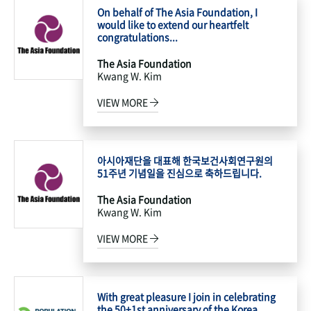
On behalf of The Asia Foundation, I
would like to extend our heartfelt
congratulations...
The Asia Foundation
Kwang W. Kim
VIEW MORE
아시아재단을 대표해 한국보건사회연구원의
51주년 기념일을 진심으로 축하드립니다.
The Asia Foundation
Kwang W. Kim
VIEW MORE
With great pleasure I join in celebrating
the 50+1st anniversary of the Korea