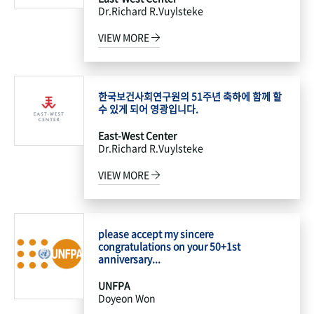
Dr.Richard R.Vuylsteke
VIEW MORE
한국보건사회연구원의 51주년 축하에 함께 할
수 있게 되어 영광입니다.
East-West Center
Dr.Richard R.Vuylsteke
VIEW MORE
please accept my sincere
congratulations on your 50+1st
anniversary...
UNFPA
Doyeon Won