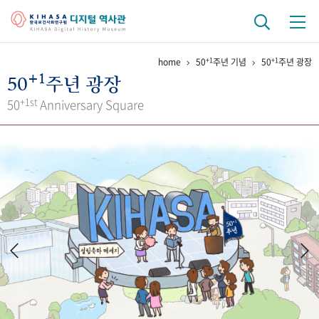
+1
+1
home
50
주년 기념
50
주년 광장
기관 역사
+1
50
주년 광장
걸어온 길
기관 변천사
역대 기관장
연구원 사람들
+1st
50
Anniversary Square
연구 역사
정책과 연구
키워드로 보는 연구 역사
연구자들
간행물 변천사
기록물 아카이브
사진 아카이브
문서 기록물
행정박물
영상 기록물
+1
50
주년 기념