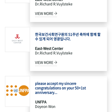
Dr.Richard R.Vuylsteke
VIEW MORE
한국보건사회연구원의 51주년 축하에 함께 할
수 있게 되어 영광입니다.
East-West Center
Dr.Richard R.Vuylsteke
VIEW MORE
please accept my sincere
congratulations on your 50+1st
anniversary...
UNFPA
Doyeon Won