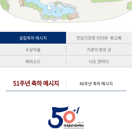
+1
성과 50선
숫자로 보는 50년
50
주년 광장
세계와 함께 한 KIHASA
VR 역사관
설립축하 메시지
전임기관장 인터뷰·회고록
수상자들
기관이 받은 상
에피소드
나도 한마디
51주년 축하 메시지
40주년 축하 메시지