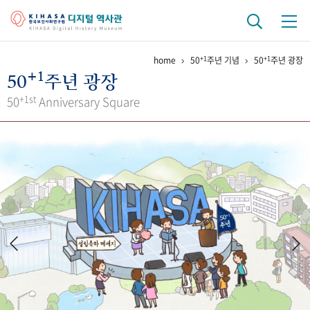
+1
+1
home
50
주년 기념
50
주년 광장
기관 역사
+1
50
주년 광장
걸어온 길
기관 변천사
역대 기관장
연구원 사람들
+1st
50
Anniversary Square
연구 역사
정책과 연구
키워드로 보는 연구 역사
연구자들
간행물 변천사
기록물 아카이브
사진 아카이브
문서 기록물
행정박물
영상 기록물
+1
50
주년 기념