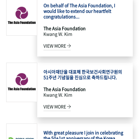
On behalf of The Asia Foundation, I
would like to extend our heartfelt
congratulations...
The Asia Foundation
Kwang W. Kim
VIEW MORE
아시아재단을 대표해 한국보건사회연구원의
51주년 기념일을 진심으로 축하드립니다.
The Asia Foundation
Kwang W. Kim
VIEW MORE
With great pleasure I join in celebrating
the 50+1st anniversary of the Korea