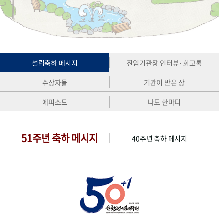
+1
성과 50선
숫자로 보는 50년
50
주년 광장
세계와 함께 한 KIHASA
VR 역사관
설립축하 메시지
전임기관장 인터뷰·회고록
수상자들
기관이 받은 상
에피소드
나도 한마디
51주년 축하 메시지
40주년 축하 메시지