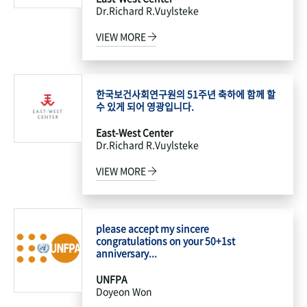
Dr.Richard R.Vuylsteke
VIEW MORE
한국보건사회연구원의 51주년 축하에 함께 할
수 있게 되어 영광입니다.
East-West Center
Dr.Richard R.Vuylsteke
VIEW MORE
please accept my sincere
congratulations on your 50+1st
anniversary...
UNFPA
Doyeon Won