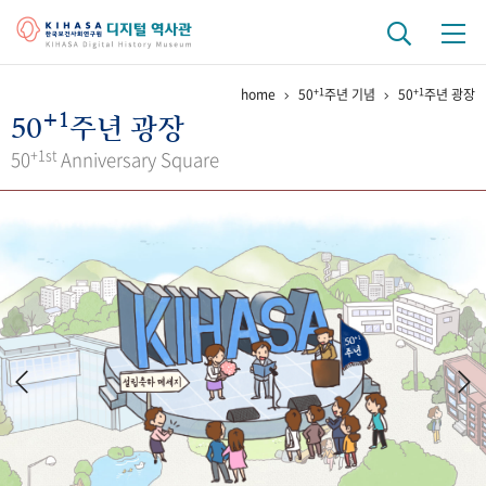
+1
+1
home
50
주년 기념
50
주년 광장
기관 역사
+1
50
주년 광장
걸어온 길
기관 변천사
역대 기관장
연구원 사람들
+1st
50
Anniversary Square
연구 역사
정책과 연구
키워드로 보는 연구 역사
연구자들
간행물 변천사
기록물 아카이브
사진 아카이브
문서 기록물
행정박물
영상 기록물
+1
50
주년 기념