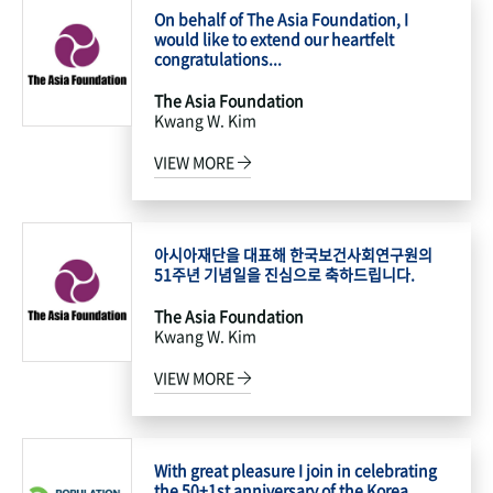
On behalf of The Asia Foundation, I
would like to extend our heartfelt
congratulations...
The Asia Foundation
Kwang W. Kim
VIEW MORE
아시아재단을 대표해 한국보건사회연구원의
51주년 기념일을 진심으로 축하드립니다.
The Asia Foundation
Kwang W. Kim
VIEW MORE
With great pleasure I join in celebrating
the 50+1st anniversary of the Korea