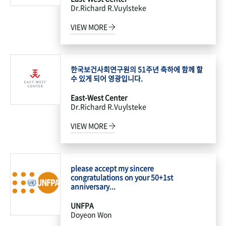
Dr.Richard R.Vuylsteke
VIEW MORE
한국보건사회연구원의 51주년 축하에 함께 할
수 있게 되어 영광입니다.
East-West Center
Dr.Richard R.Vuylsteke
VIEW MORE
please accept my sincere
congratulations on your 50+1st
anniversary...
UNFPA
Doyeon Won