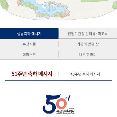
+1
성과 50선
숫자로 보는 50년
50
주년 광장
세계와 함께 한 KIHASA
VR 역사관
설립축하 메시지
전임기관장 인터뷰·회고록
수상자들
기관이 받은 상
에피소드
나도 한마디
51주년 축하 메시지
40주년 축하 메시지