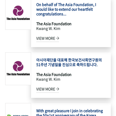
On behalf of The Asia Foundation, I
would like to extend our heartfelt
congratulations...
The Asia Foundation
Kwang W. Kim
VIEW MORE
아시아재단을 대표해 한국보건사회연구원의
51주년 기념일을 진심으로 축하드립니다.
The Asia Foundation
Kwang W. Kim
VIEW MORE
With great pleasure I join in celebrating
the 50+1st anniversary of the Korea