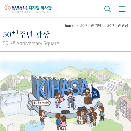
+1
+1
home
50
주년 기념
50
주년 광장
기관 역사
+1
50
주년 광장
걸어온 길
기관 변천사
역대 기관장
연구원 사람들
+1st
50
Anniversary Square
연구 역사
정책과 연구
키워드로 보는 연구 역사
연구자들
간행물 변천사
기록물 아카이브
사진 아카이브
문서 기록물
행정박물
영상 기록물
+1
50
주년 기념