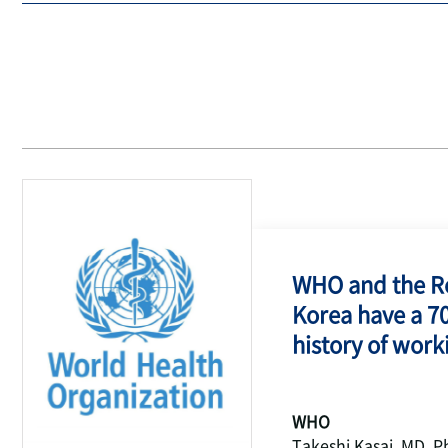
WHO and the Re
Korea have a 7
history of work
WHO
Takeshi Kasai, MD, P