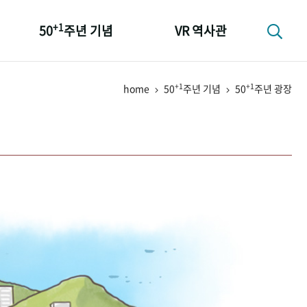
+1
50
주년 기념
VR 역사관
성과 50선
+1
+1
home
50
주년 기념
50
주년 광장
숫자로 보는 50년
+1
50
주년 광장
세계와 함께 한 KIHASA