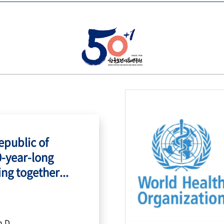
public of
0-year-long
ing together...
h.D.