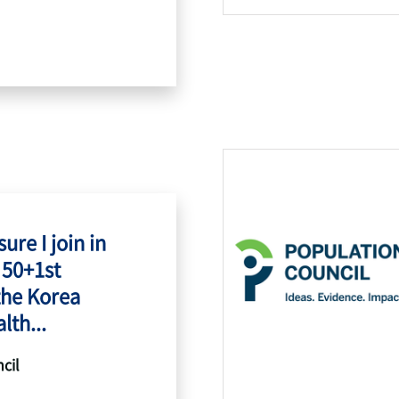
ure I join in
 50+1st
the Korea
lth...
cil