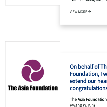
VIEW MORE
On behalf of Th
Foundation, I w
extend our hear
congratulations
The Asia Foundation
Kwang W. Kim