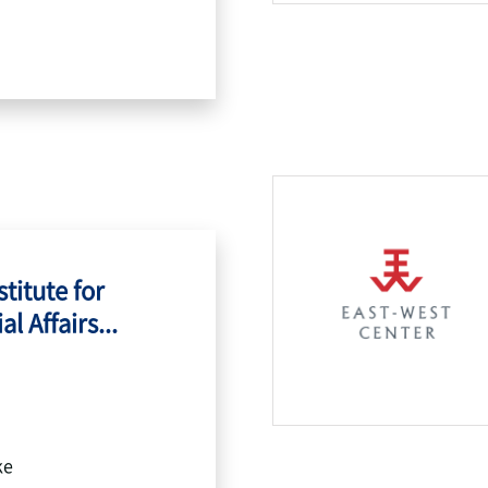
titute for
l Affairs...
ke