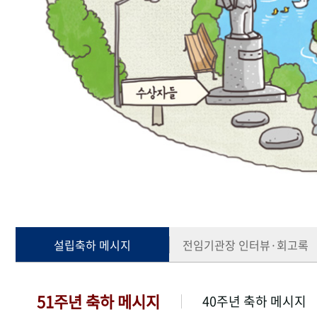
설립축하 메시지
전임기관장 인터뷰·회고록
51주년 축하 메시지
40주년 축하 메시지