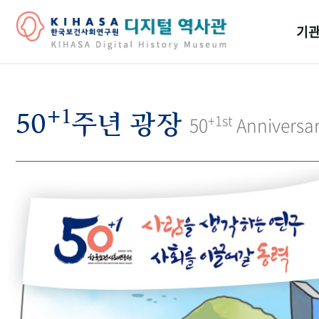
기관
걸어
+1
기관
50
주년 광장
+1st
50
Anniversa
역대
연구원