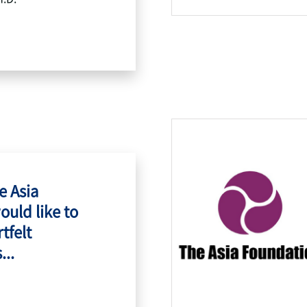
e Asia
ould like to
tfelt
...