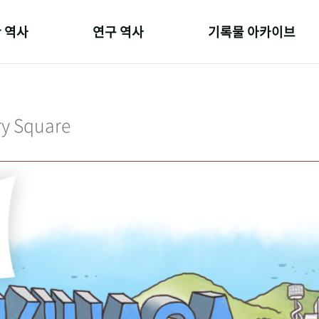
 역사
연구 역사
기록물 아카이브
온 길
정책과 연구
사진 아카이브
 변천사
키워드로 보는 연구 역사
문서 기록물
ry Square
 기관장
연구자들
행정박물
 사람들
간행물 변천사
영상 기록물