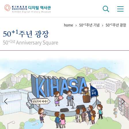
+1
+1
home
50
주년 기념
50
주년 광장
기관 역사
+1
50
주년 광장
걸어온 길
기관 변천사
역대 기관장
연구원 사람들
+1st
50
Anniversary Square
연구 역사
정책과 연구
키워드로 보는 연구 역사
연구자들
간행물 변천사
기록물 아카이브
사진 아카이브
문서 기록물
행정박물
영상 기록물
+1
50
주년 기념