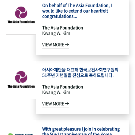
On behalf of The Asia Foundation, I
would like to extend our heartfelt
congratulations...
The Asia Foundation
Kwang W. Kim
VIEW MORE
아시아재단을 대표해 한국보건사회연구원의
51주년 기념일을 진심으로 축하드립니다.
The Asia Foundation
Kwang W. Kim
VIEW MORE
With great pleasure I join in celebrating
the 50+1st anniversary of the Korea