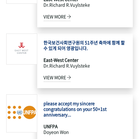
Dr.Richard R.Vuylsteke
VIEW MORE
한국보건사회연구원의 51주년 축하에 함께 할
수 있게 되어 영광입니다.
East-West Center
Dr.Richard R.Vuylsteke
VIEW MORE
please accept my sincere
congratulations on your 50+1st
anniversary...
UNFPA
Doyeon Won