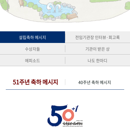
+1
성과 50선
숫자로 보는 50년
50
주년 광장
세계와 함께 한 KIHASA
VR 역사관
설립축하 메시지
전임기관장 인터뷰·회고록
수상자들
기관이 받은 상
에피소드
나도 한마디
51주년 축하 메시지
40주년 축하 메시지