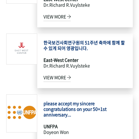
Dr.Richard R.Vuylsteke
VIEW MORE
한국보건사회연구원의 51주년 축하에 함께 할
수 있게 되어 영광입니다.
East-West Center
Dr.Richard R.Vuylsteke
VIEW MORE
please accept my sincere
congratulations on your 50+1st
anniversary...
UNFPA
Doyeon Won