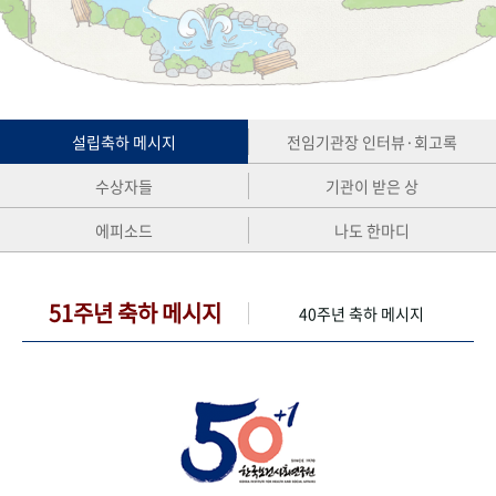
+1
성과 50선
숫자로 보는 50년
50
주년 광장
세계와 함께 한 KIHASA
VR 역사관
설립축하 메시지
전임기관장 인터뷰·회고록
수상자들
기관이 받은 상
에피소드
나도 한마디
51주년 축하 메시지
40주년 축하 메시지