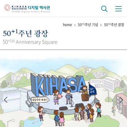
+1
+1
home
50
주년 기념
50
주년 광장
기관 역사
+1
50
주년 광장
걸어온 길
기관 변천사
역대 기관장
연구원 사람들
+1st
50
Anniversary Square
연구 역사
정책과 연구
키워드로 보는 연구 역사
연구자들
간행물 변천사
기록물 아카이브
사진 아카이브
문서 기록물
행정박물
영상 기록물
+1
50
주년 기념