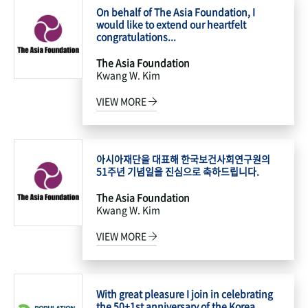
On behalf of The Asia Foundation, I
would like to extend our heartfelt
congratulations...
The Asia Foundation
Kwang W. Kim
VIEW MORE
아시아재단을 대표해 한국보건사회연구원의
51주년 기념일을 진심으로 축하드립니다.
The Asia Foundation
Kwang W. Kim
VIEW MORE
With great pleasure I join in celebrating
the 50+1st anniversary of the Korea