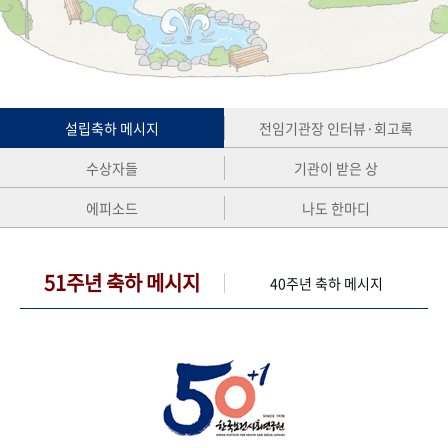
+1
성과 50선
숫자로 보는 50년
50
주년 광장
세계와 함께 한 KIHASA
VR 역사관
설립축하 메시지
전임기관장 인터뷰·회고록
수상자들
기관이 받은 상
에피소드
나도 한마디
51주년 축하 메시지
40주년 축하 메시지