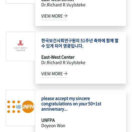
Dr.Richard R.Vuylsteke
VIEW MORE
한국보건사회연구원의 51주년 축하에 함께 할
수 있게 되어 영광입니다.
East-West Center
Dr.Richard R.Vuylsteke
VIEW MORE
please accept my sincere
congratulations on your 50+1st
anniversary...
UNFPA
Doyeon Won