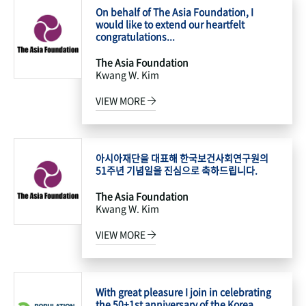
On behalf of The Asia Foundation, I
would like to extend our heartfelt
congratulations...
The Asia Foundation
Kwang W. Kim
VIEW MORE
아시아재단을 대표해 한국보건사회연구원의
51주년 기념일을 진심으로 축하드립니다.
The Asia Foundation
Kwang W. Kim
VIEW MORE
With great pleasure I join in celebrating
the 50+1st anniversary of the Korea