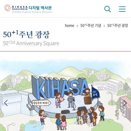
+1
+1
home
50
주년 기념
50
주년 광장
기관 역사
+1
50
주년 광장
걸어온 길
기관 변천사
역대 기관장
연구원 사람들
+1st
50
Anniversary Square
연구 역사
정책과 연구
키워드로 보는 연구 역사
연구자들
간행물 변천사
기록물 아카이브
사진 아카이브
문서 기록물
행정박물
영상 기록물
+1
50
주년 기념