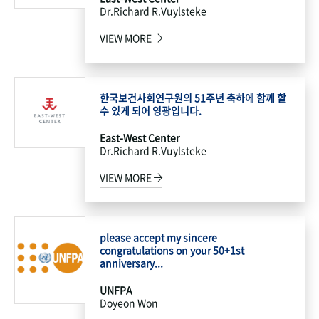
Dr.Richard R.Vuylsteke
VIEW MORE
한국보건사회연구원의 51주년 축하에 함께 할
수 있게 되어 영광입니다.
East-West Center
Dr.Richard R.Vuylsteke
VIEW MORE
please accept my sincere
congratulations on your 50+1st
anniversary...
UNFPA
Doyeon Won