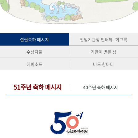
+1
성과 50선
숫자로 보는 50년
50
주년 광장
세계와 함께 한 KIHASA
VR 역사관
설립축하 메시지
전임기관장 인터뷰·회고록
수상자들
기관이 받은 상
에피소드
나도 한마디
51주년 축하 메시지
40주년 축하 메시지