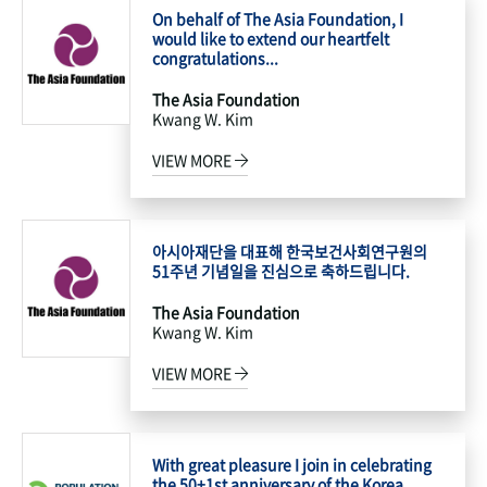
On behalf of The Asia Foundation, I
would like to extend our heartfelt
congratulations...
The Asia Foundation
Kwang W. Kim
VIEW MORE
아시아재단을 대표해 한국보건사회연구원의
51주년 기념일을 진심으로 축하드립니다.
The Asia Foundation
Kwang W. Kim
VIEW MORE
With great pleasure I join in celebrating
the 50+1st anniversary of the Korea