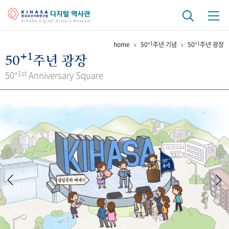
+1
+1
home
50
주년 기념
50
주년 광장
기관 역사
+1
50
주년 광장
걸어온 길
기관 변천사
역대 기관장
연구원 사람들
+1st
50
Anniversary Square
연구 역사
정책과 연구
키워드로 보는 연구 역사
연구자들
간행물 변천사
기록물 아카이브
사진 아카이브
문서 기록물
행정박물
영상 기록물
+1
50
주년 기념