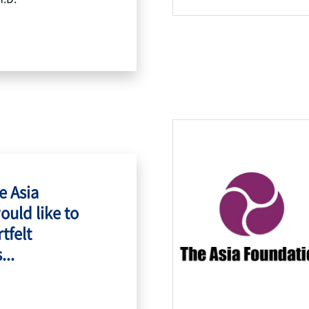
e Asia
ould like to
tfelt
...