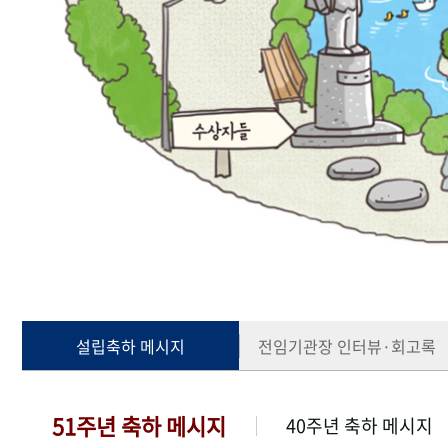
설립축하 메시지
전임기관장 인터뷰·회고록
51주년 축하 메시지
40주년 축하 메시지