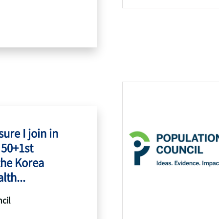
ure I join in
 50+1st
the Korea
lth...
cil