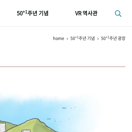
+1
50
주년 기념
VR 역사관
성과 50선
+1
+1
home
50
주년 기념
50
주년 광장
숫자로 보는 50년
+1
50
주년 광장
세계와 함께 한 KIHASA