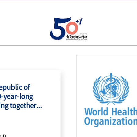
public of
0-year-long
ing together...
h.D.