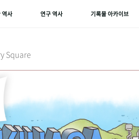
 역사
연구 역사
기록물 아카이브
온 길
정책과 연구
사진 아카이브
 변천사
키워드로 보는 연구 역사
문서 기록물
ry Square
 기관장
연구자들
행정박물
 사람들
간행물 변천사
영상 기록물