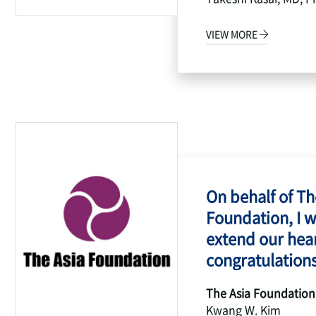
VIEW MORE
On behalf of Th
Foundation, I w
extend our hear
congratulations
The Asia Foundation
Kwang W. Kim