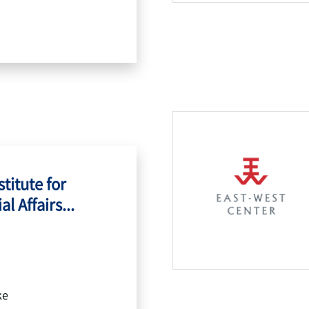
titute for
l Affairs...
ke