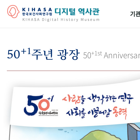
기관
걸어
+1
기관
50
주년 광장
+1st
50
Anniversa
역대
연구원