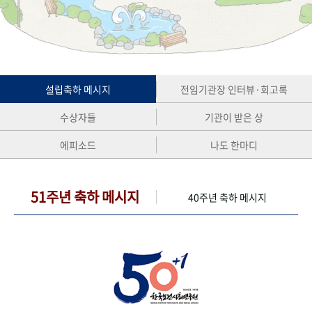
+1
성과 50선
숫자로 보는 50년
50
주년 광장
세계와 함께 한 KIHASA
VR 역사관
설립축하 메시지
전임기관장 인터뷰·회고록
수상자들
기관이 받은 상
에피소드
나도 한마디
51주년 축하 메시지
40주년 축하 메시지