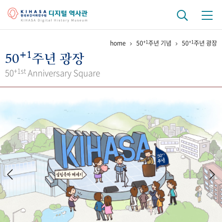
+1
+1
home
50
주년 기념
50
주년 광장
기관 역사
+1
50
주년 광장
걸어온 길
기관 변천사
역대 기관장
연구원 사람들
+1st
50
Anniversary Square
연구 역사
정책과 연구
키워드로 보는 연구 역사
연구자들
간행물 변천사
기록물 아카이브
사진 아카이브
문서 기록물
행정박물
영상 기록물
+1
50
주년 기념