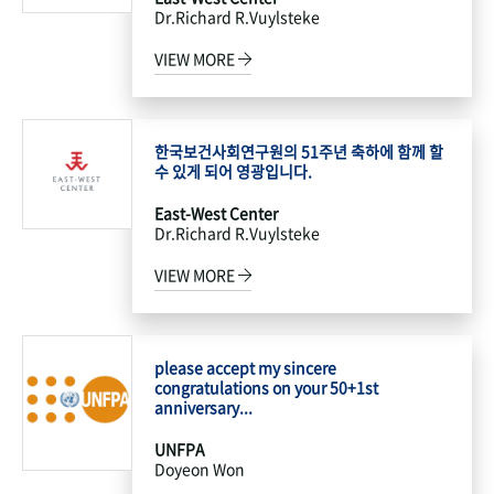
Dr.Richard R.Vuylsteke
VIEW MORE
한국보건사회연구원의 51주년 축하에 함께 할
수 있게 되어 영광입니다.
East-West Center
Dr.Richard R.Vuylsteke
VIEW MORE
please accept my sincere
congratulations on your 50+1st
anniversary...
UNFPA
Doyeon Won