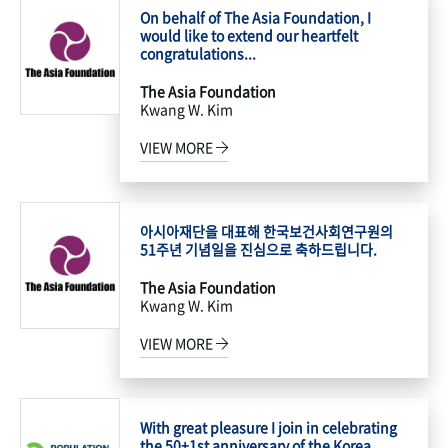
On behalf of The Asia Foundation, I
would like to extend our heartfelt
congratulations...
The Asia Foundation
Kwang W. Kim
VIEW MORE
아시아재단을 대표해 한국보건사회연구원의
51주년 기념일을 진심으로 축하드립니다.
The Asia Foundation
Kwang W. Kim
VIEW MORE
With great pleasure I join in celebrating
the 50+1st anniversary of the Korea