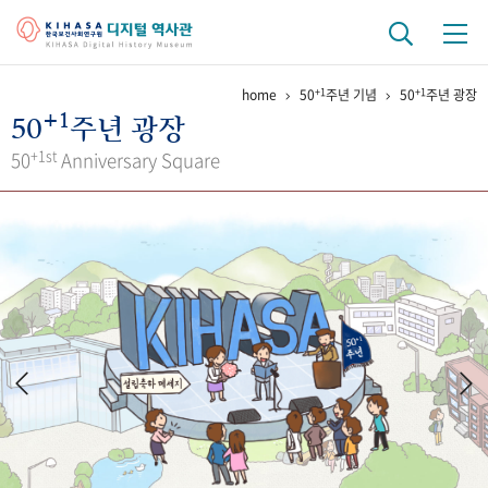
+1
+1
home
50
주년 기념
50
주년 광장
기관 역사
+1
50
주년 광장
걸어온 길
기관 변천사
역대 기관장
연구원 사람들
+1st
50
Anniversary Square
연구 역사
정책과 연구
키워드로 보는 연구 역사
연구자들
간행물 변천사
기록물 아카이브
사진 아카이브
문서 기록물
행정박물
영상 기록물
+1
50
주년 기념