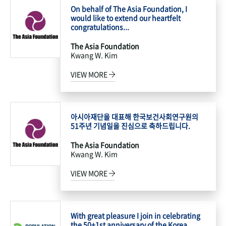
On behalf of The Asia Foundation, I
would like to extend our heartfelt
congratulations...
The Asia Foundation
Kwang W. Kim
VIEW MORE
아시아재단을 대표해 한국보건사회연구원의
51주년 기념일을 진심으로 축하드립니다.
The Asia Foundation
Kwang W. Kim
VIEW MORE
With great pleasure I join in celebrating
the 50+1st anniversary of the Korea