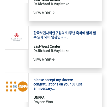
Dr.Richard R.Vuylsteke
VIEW MORE
한국보건사회연구원의 51주년 축하에 함께 할
수 있게 되어 영광입니다.
East-West Center
Dr.Richard R.Vuylsteke
VIEW MORE
please accept my sincere
congratulations on your 50+1st
anniversary...
UNFPA
Doyeon Won