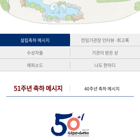
+1
성과 50선
숫자로 보는 50년
50
주년 광장
세계와 함께 한 KIHASA
VR 역사관
설립축하 메시지
전임기관장 인터뷰·회고록
수상자들
기관이 받은 상
에피소드
나도 한마디
51주년 축하 메시지
40주년 축하 메시지