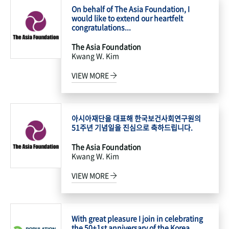
On behalf of The Asia Foundation, I
would like to extend our heartfelt
congratulations...
The Asia Foundation
Kwang W. Kim
VIEW MORE
아시아재단을 대표해 한국보건사회연구원의
51주년 기념일을 진심으로 축하드립니다.
The Asia Foundation
Kwang W. Kim
VIEW MORE
With great pleasure I join in celebrating
the 50+1st anniversary of the Korea