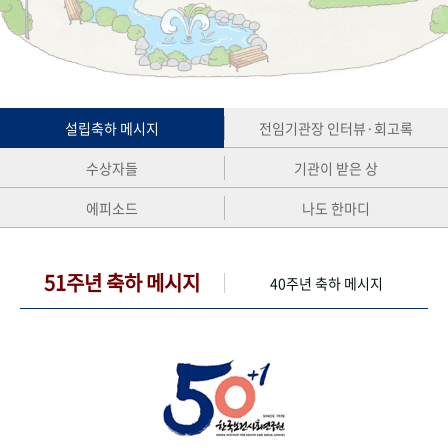
+1
성과 50선
숫자로 보는 50년
50
주년 광장
세계와 함께 한 KIHASA
VR 역사관
설립축하 메시지
전임기관장 인터뷰·회고록
수상자들
기관이 받은 상
에피소드
나도 한마디
51주년 축하 메시지
40주년 축하 메시지