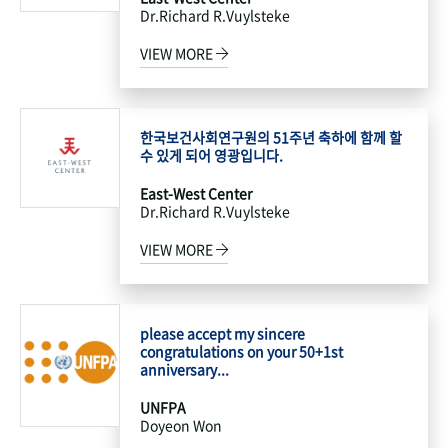
Dr.Richard R.Vuylsteke
VIEW MORE
한국보건사회연구원의 51주년 축하에 함께 할
수 있게 되어 영광입니다.
East-West Center
Dr.Richard R.Vuylsteke
VIEW MORE
please accept my sincere
congratulations on your 50+1st
anniversary...
UNFPA
Doyeon Won