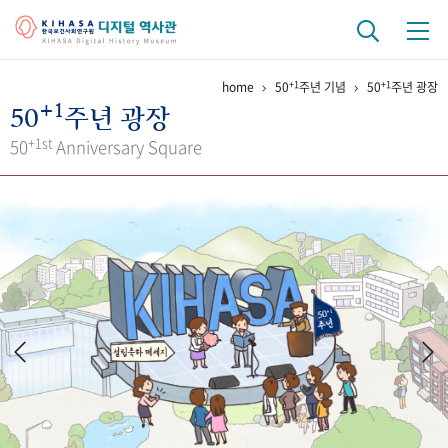
+1
+1
home
50
주년 기념
50
주년 광장
기관 역사
+1
50
주년 광장
걸어온 길
기관 변천사
역대 기관장
연구원 사람들
+1st
50
Anniversary Square
연구 역사
정책과 연구
키워드로 보는 연구 역사
연구자들
간행물 변천사
기록물 아카이브
사진 아카이브
문서 기록물
행정박물
영상 기록물
+1
50
주년 기념