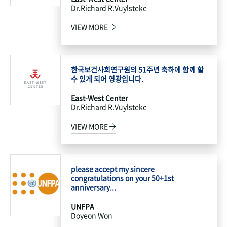
Dr.Richard R.Vuylsteke
VIEW MORE
한국보건사회연구원의 51주년 축하에 함께 할
수 있게 되어 영광입니다.
East-West Center
Dr.Richard R.Vuylsteke
VIEW MORE
please accept my sincere
congratulations on your 50+1st
anniversary...
UNFPA
Doyeon Won