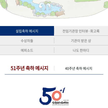
+1
성과 50선
숫자로 보는 50년
50
주년 광장
세계와 함께 한 KIHASA
VR 역사관
설립축하 메시지
전임기관장 인터뷰·회고록
수상자들
기관이 받은 상
에피소드
나도 한마디
51주년 축하 메시지
40주년 축하 메시지