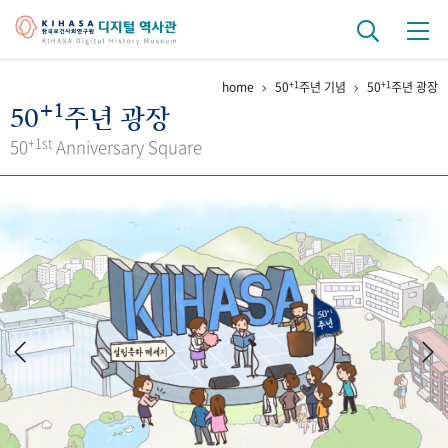
+1
+1
home
50
주년 기념
50
주년 광장
기관 역사
+1
50
주년 광장
걸어온 길
기관 변천사
역대 기관장
연구원 사람들
+1st
50
Anniversary Square
연구 역사
정책과 연구
키워드로 보는 연구 역사
연구자들
간행물 변천사
기록물 아카이브
사진 아카이브
문서 기록물
행정박물
영상 기록물
+1
50
주년 기념