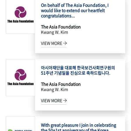
On behalf of The Asia Foundation, I
would like to extend our heartfelt
congratulations...
The Asia Foundation
Kwang W. Kim
VIEW MORE
아시아재단을 대표해 한국보건사회연구원의
51주년 기념일을 진심으로 축하드립니다.
The Asia Foundation
Kwang W. Kim
VIEW MORE
With great pleasure I join in celebrating
the 50+1st anniversary of the Korea