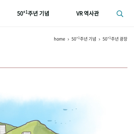
+1
50
주년 기념
VR 역사관
성과 50선
+1
+1
home
50
주년 기념
50
주년 광장
숫자로 보는 50년
+1
50
주년 광장
세계와 함께 한 KIHASA