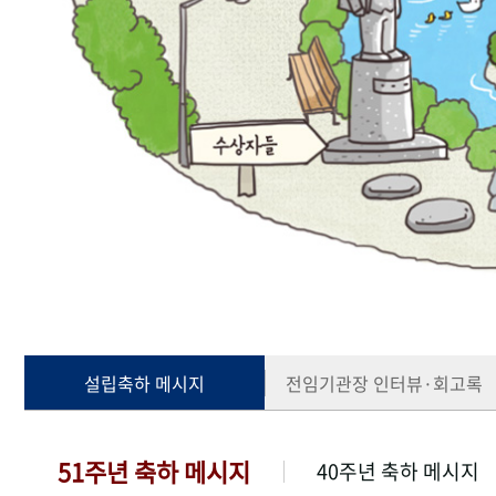
설립축하 메시지
전임기관장 인터뷰·회고록
51주년 축하 메시지
40주년 축하 메시지