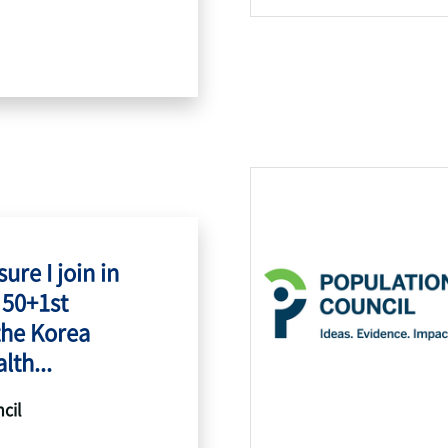
ure I join in
 50+1st
the Korea
lth...
cil