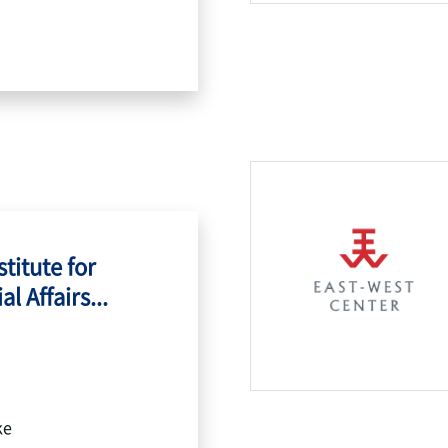
titute for
l Affairs...
ke