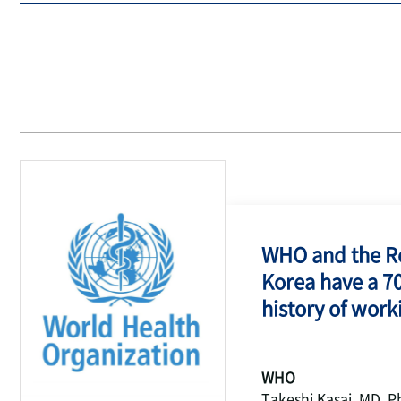
WHO and the Re
Korea have a 7
history of work
WHO
Takeshi Kasai, MD, P