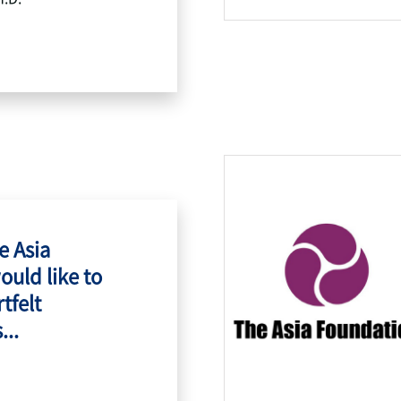
e Asia
ould like to
tfelt
...