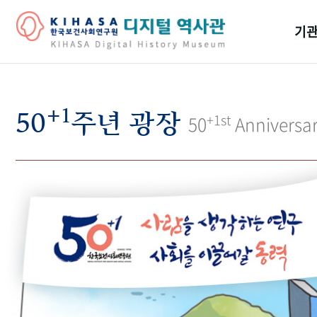
기관
걸어
+1
기관
50
주년 광장
+1st
50
Anniversa
역대
연구원