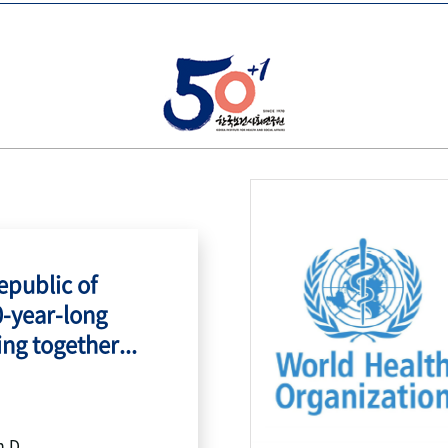
public of
0-year-long
ing together...
h.D.