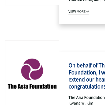
VIEW MORE
On behalf of Th
Foundation, I w
extend our hear
congratulations
The Asia Foundation
Kwang W. Kim