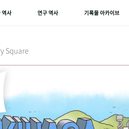
 역사
연구 역사
기록물 아카이브
온 길
정책과 연구
사진 아카이브
 변천사
키워드로 보는 연구 역사
문서 기록물
ry Square
 기관장
연구자들
행정박물
 사람들
간행물 변천사
영상 기록물