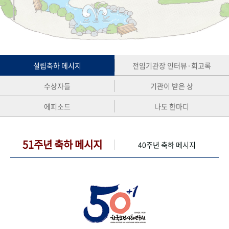
+1
성과 50선
숫자로 보는 50년
50
주년 광장
세계와 함께 한 KIHASA
VR 역사관
설립축하 메시지
전임기관장 인터뷰·회고록
수상자들
기관이 받은 상
에피소드
나도 한마디
51주년 축하 메시지
40주년 축하 메시지