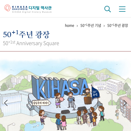
+1
+1
home
50
주년 기념
50
주년 광장
기관 역사
+1
50
주년 광장
걸어온 길
기관 변천사
역대 기관장
연구원 사람들
+1st
50
Anniversary Square
연구 역사
정책과 연구
키워드로 보는 연구 역사
연구자들
간행물 변천사
기록물 아카이브
사진 아카이브
문서 기록물
행정박물
영상 기록물
+1
50
주년 기념