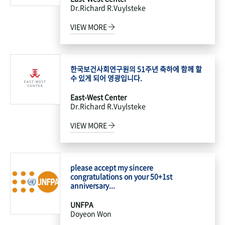
Dr.Richard R.Vuylsteke
VIEW MORE
한국보건사회연구원의 51주년 축하에 함께 할
수 있게 되어 영광입니다.
East-West Center
Dr.Richard R.Vuylsteke
VIEW MORE
please accept my sincere
congratulations on your 50+1st
anniversary...
UNFPA
Doyeon Won