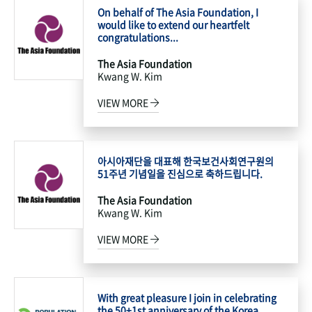
On behalf of The Asia Foundation, I
would like to extend our heartfelt
congratulations...
The Asia Foundation
Kwang W. Kim
VIEW MORE
아시아재단을 대표해 한국보건사회연구원의
51주년 기념일을 진심으로 축하드립니다.
The Asia Foundation
Kwang W. Kim
VIEW MORE
With great pleasure I join in celebrating
the 50+1st anniversary of the Korea