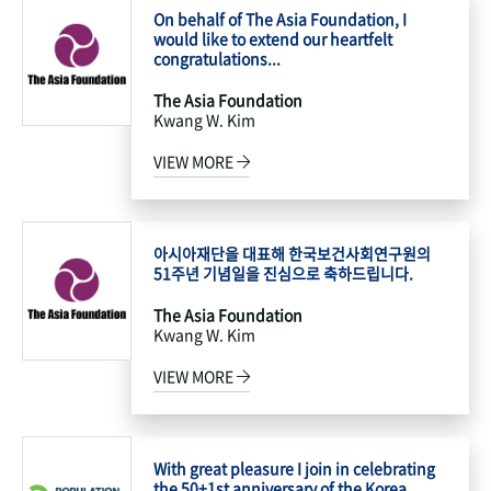
On behalf of The Asia Foundation, I
would like to extend our heartfelt
congratulations...
The Asia Foundation
Kwang W. Kim
VIEW MORE
아시아재단을 대표해 한국보건사회연구원의
51주년 기념일을 진심으로 축하드립니다.
The Asia Foundation
Kwang W. Kim
VIEW MORE
With great pleasure I join in celebrating
the 50+1st anniversary of the Korea