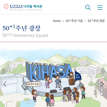
+1
+1
home
50
주년 기념
50
주년 광장
기관 역사
+1
50
주년 광장
걸어온 길
기관 변천사
역대 기관장
연구원 사람들
+1st
50
Anniversary Square
연구 역사
정책과 연구
키워드로 보는 연구 역사
연구자들
간행물 변천사
기록물 아카이브
사진 아카이브
문서 기록물
행정박물
영상 기록물
+1
50
주년 기념