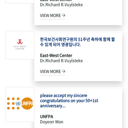
Dr.Richard R.Vuylsteke
VIEW MORE
한국보건사회연구원의 51주년 축하에 함께 할
수 있게 되어 영광입니다.
East-West Center
Dr.Richard R.Vuylsteke
VIEW MORE
please accept my sincere
congratulations on your 50+1st
anniversary...
UNFPA
Doyeon Won