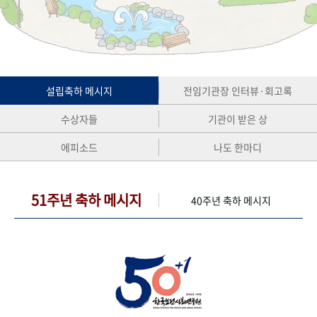
+1
성과 50선
숫자로 보는 50년
50
주년 광장
세계와 함께 한 KIHASA
VR 역사관
설립축하 메시지
전임기관장 인터뷰·회고록
수상자들
기관이 받은 상
에피소드
나도 한마디
51주년 축하 메시지
40주년 축하 메시지