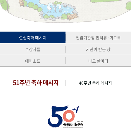
+1
성과 50선
숫자로 보는 50년
50
주년 광장
세계와 함께 한 KIHASA
VR 역사관
설립축하 메시지
전임기관장 인터뷰·회고록
수상자들
기관이 받은 상
에피소드
나도 한마디
51주년 축하 메시지
40주년 축하 메시지