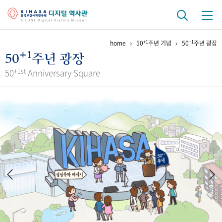
+1
+1
home
50
주년 기념
50
주년 광장
기관 역사
+1
50
주년 광장
걸어온 길
기관 변천사
역대 기관장
연구원 사람들
+1st
50
Anniversary Square
연구 역사
정책과 연구
키워드로 보는 연구 역사
연구자들
간행물 변천사
기록물 아카이브
사진 아카이브
문서 기록물
행정박물
영상 기록물
+1
50
주년 기념