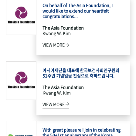
On behalf of The Asia Foundation, I
would like to extend our heartfelt
congratulations...
The Asia Foundation
Kwang W. Kim
VIEW MORE
아시아재단을 대표해 한국보건사회연구원의
51주년 기념일을 진심으로 축하드립니다.
The Asia Foundation
Kwang W. Kim
VIEW MORE
With great pleasure I join in celebrating
the 50+1st anniversary of the Korea