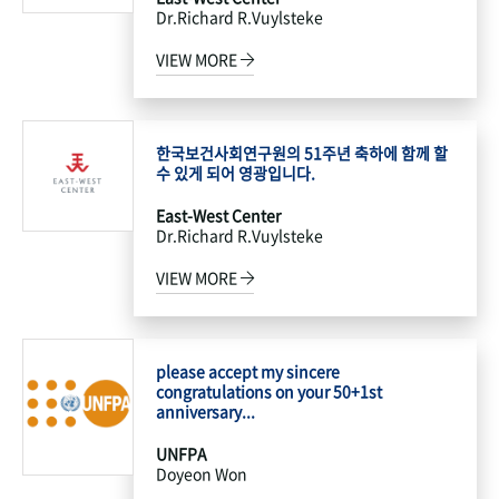
Dr.Richard R.Vuylsteke
VIEW MORE
한국보건사회연구원의 51주년 축하에 함께 할
수 있게 되어 영광입니다.
East-West Center
Dr.Richard R.Vuylsteke
VIEW MORE
please accept my sincere
congratulations on your 50+1st
anniversary...
UNFPA
Doyeon Won