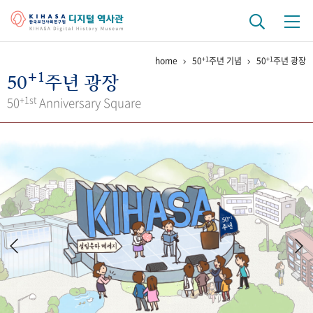
+1
+1
home
50
주년 기념
50
주년 광장
기관 역사
+1
50
주년 광장
걸어온 길
기관 변천사
역대 기관장
연구원 사람들
+1st
50
Anniversary Square
연구 역사
정책과 연구
키워드로 보는 연구 역사
연구자들
간행물 변천사
기록물 아카이브
사진 아카이브
문서 기록물
행정박물
영상 기록물
+1
50
주년 기념