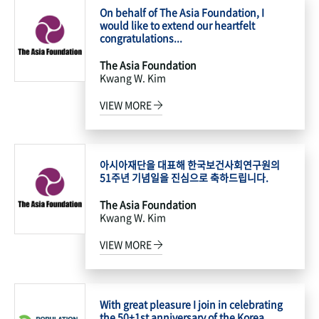
On behalf of The Asia Foundation, I
would like to extend our heartfelt
congratulations...
The Asia Foundation
Kwang W. Kim
VIEW MORE
아시아재단을 대표해 한국보건사회연구원의
51주년 기념일을 진심으로 축하드립니다.
The Asia Foundation
Kwang W. Kim
VIEW MORE
With great pleasure I join in celebrating
the 50+1st anniversary of the Korea