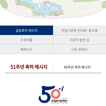
+1
성과 50선
숫자로 보는 50년
50
주년 광장
세계와 함께 한 KIHASA
VR 역사관
설립축하 메시지
전임기관장 인터뷰·회고록
수상자들
기관이 받은 상
에피소드
나도 한마디
51주년 축하 메시지
40주년 축하 메시지