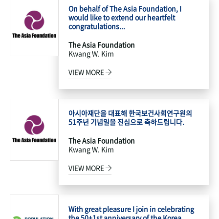
On behalf of The Asia Foundation, I
would like to extend our heartfelt
congratulations...
The Asia Foundation
Kwang W. Kim
VIEW MORE
아시아재단을 대표해 한국보건사회연구원의
51주년 기념일을 진심으로 축하드립니다.
The Asia Foundation
Kwang W. Kim
VIEW MORE
With great pleasure I join in celebrating
the 50+1st anniversary of the Korea