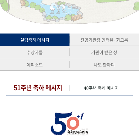
+1
성과 50선
숫자로 보는 50년
50
주년 광장
세계와 함께 한 KIHASA
VR 역사관
설립축하 메시지
전임기관장 인터뷰·회고록
수상자들
기관이 받은 상
에피소드
나도 한마디
51주년 축하 메시지
40주년 축하 메시지