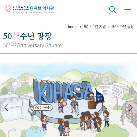
+1
+1
home
50
주년 기념
50
주년 광장
기관 역사
+1
50
주년 광장
걸어온 길
기관 변천사
역대 기관장
연구원 사람들
+1st
50
Anniversary Square
연구 역사
정책과 연구
키워드로 보는 연구 역사
연구자들
간행물 변천사
기록물 아카이브
사진 아카이브
문서 기록물
행정박물
영상 기록물
+1
50
주년 기념