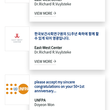
Dr.Richard R.Vuylsteke
VIEW MORE
한국보건사회연구원의 51주년 축하에 함께 할
수 있게 되어 영광입니다.
East-West Center
Dr.Richard R.Vuylsteke
VIEW MORE
please accept my sincere
congratulations on your 50+1st
anniversary...
UNFPA
Doyeon Won