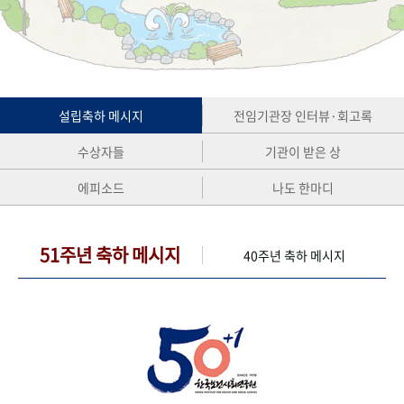
+1
성과 50선
숫자로 보는 50년
50
주년 광장
세계와 함께 한 KIHASA
VR 역사관
설립축하 메시지
전임기관장 인터뷰·회고록
수상자들
기관이 받은 상
에피소드
나도 한마디
51주년 축하 메시지
40주년 축하 메시지