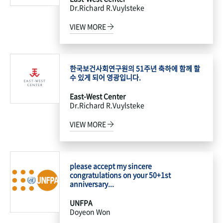
Dr.Richard R.Vuylsteke
VIEW MORE
한국보건사회연구원의 51주년 축하에 함께 할
수 있게 되어 영광입니다.
East-West Center
Dr.Richard R.Vuylsteke
VIEW MORE
please accept my sincere
congratulations on your 50+1st
anniversary...
UNFPA
Doyeon Won