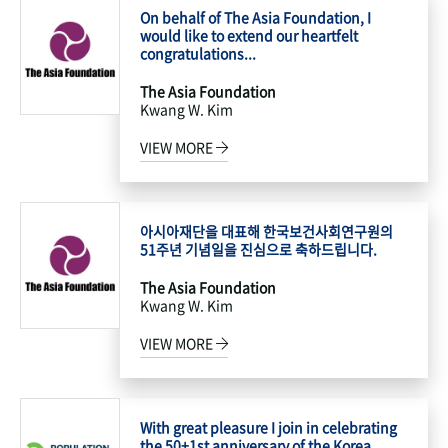
On behalf of The Asia Foundation, I
would like to extend our heartfelt
congratulations...
The Asia Foundation
Kwang W. Kim
VIEW MORE
아시아재단을 대표해 한국보건사회연구원의
51주년 기념일을 진심으로 축하드립니다.
The Asia Foundation
Kwang W. Kim
VIEW MORE
With great pleasure I join in celebrating
the 50+1st anniversary of the Korea