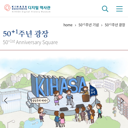
+1
+1
home
50
주년 기념
50
주년 광장
기관 역사
+1
50
주년 광장
걸어온 길
기관 변천사
역대 기관장
연구원 사람들
+1st
50
Anniversary Square
연구 역사
정책과 연구
키워드로 보는 연구 역사
연구자들
간행물 변천사
기록물 아카이브
사진 아카이브
문서 기록물
행정박물
영상 기록물
+1
50
주년 기념