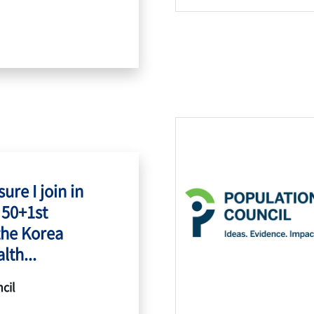
ure I join in
 50+1st
the Korea
lth...
cil