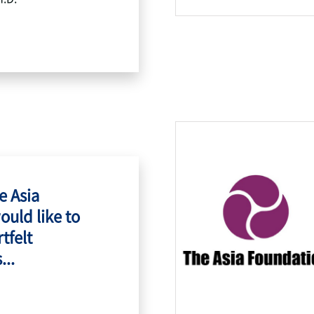
e Asia
ould like to
tfelt
...