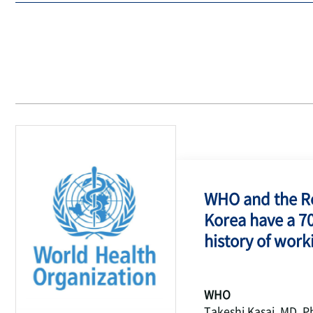
WHO and the Re
Korea have a 7
history of work
WHO
Takeshi Kasai, MD, P