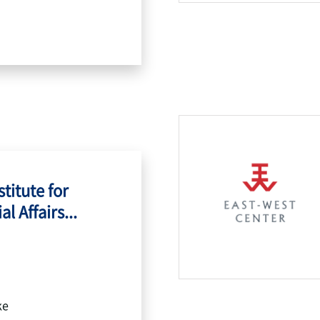
titute for
l Affairs...
ke