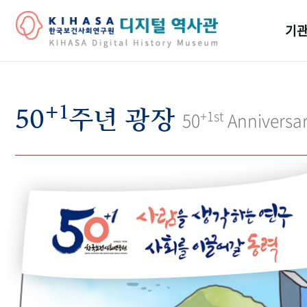
기관
걸어
+1
기관
50
주년 광장
+1st
50
Anniversa
역대
연구원