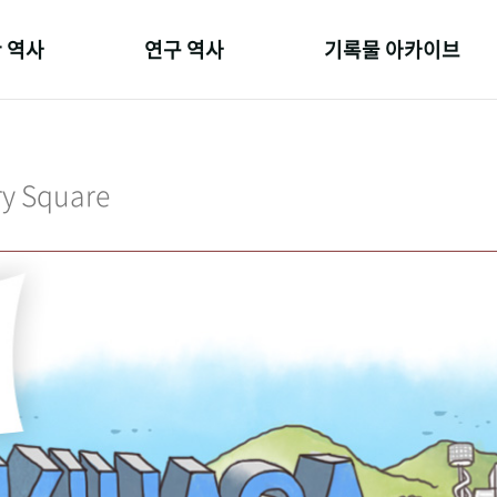
 역사
연구 역사
기록물 아카이브
온 길
정책과 연구
사진 아카이브
 변천사
키워드로 보는 연구 역사
문서 기록물
ry Square
 기관장
연구자들
행정박물
 사람들
간행물 변천사
영상 기록물