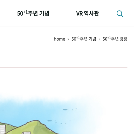
+1
50
주년 기념
VR 역사관
성과 50선
+1
+1
home
50
주년 기념
50
주년 광장
숫자로 보는 50년
+1
50
주년 광장
세계와 함께 한 KIHASA