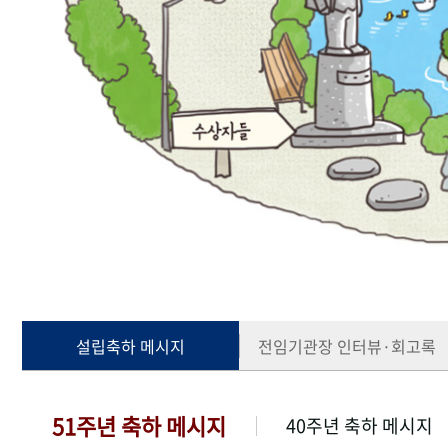
설립축하 메시지
전임기관장 인터뷰·회고록
51주년 축하 메시지
40주년 축하 메시지