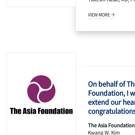
VIEW MORE
On behalf of Th
Foundation, I w
extend our hear
congratulations
The Asia Foundation
Kwang W. Kim