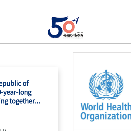
public of
0-year-long
ing together...
h.D.