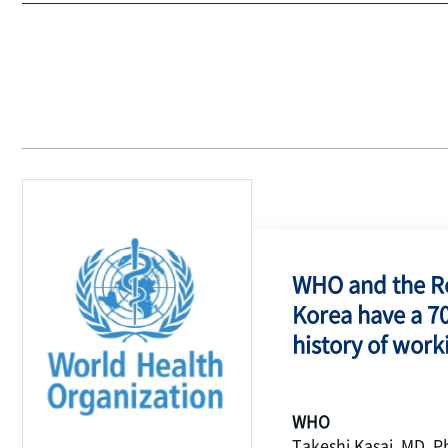
WHO and the Re
Korea have a 7
history of work
WHO
Takeshi Kasai, MD, P