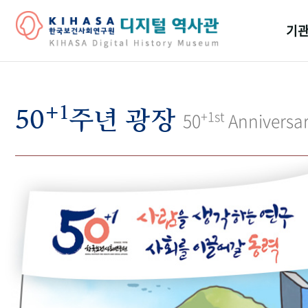
기관
걸어
+1
기관
50
주년 광장
+1st
50
Anniversa
역대
연구원