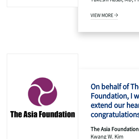
VIEW MORE
On behalf of Th
Foundation, I w
extend our hear
congratulations
The Asia Foundation
Kwang W. Kim