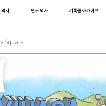
 역사
연구 역사
기록물 아카이브
온 길
정책과 연구
사진 아카이브
 변천사
키워드로 보는 연구 역사
문서 기록물
ry Square
 기관장
연구자들
행정박물
 사람들
간행물 변천사
영상 기록물