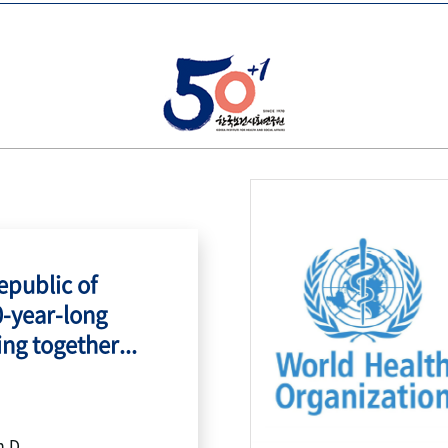
public of
0-year-long
ing together...
h.D.