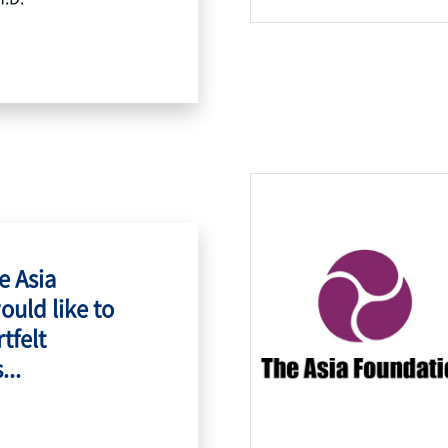
e Asia
ould like to
tfelt
...