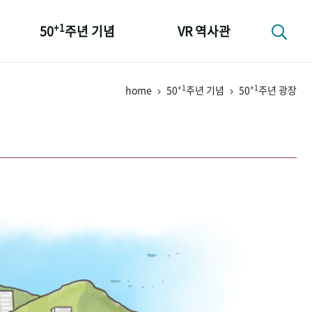
+1
50
주년 기념
VR 역사관
성과 50선
+1
+1
home
50
주년 기념
50
주년 광장
숫자로 보는 50년
+1
50
주년 광장
세계와 함께 한 KIHASA