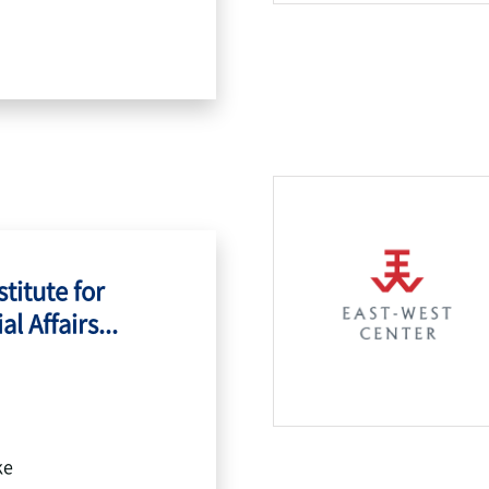
titute for
l Affairs...
ke