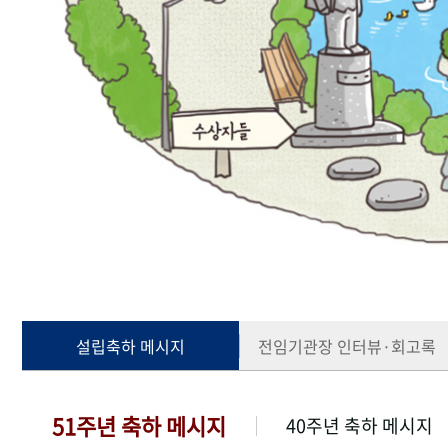
설립축하 메시지
전임기관장 인터뷰·회고록
51주년 축하 메시지
40주년 축하 메시지