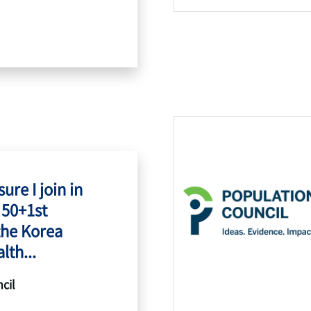
ure I join in
 50+1st
the Korea
lth...
cil