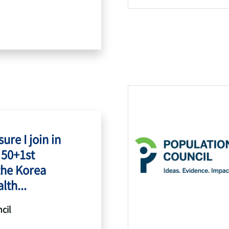
ure I join in
 50+1st
the Korea
lth...
cil