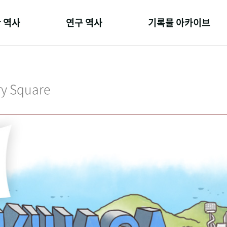
 역사
연구 역사
기록물 아카이브
온 길
정책과 연구
사진 아카이브
 변천사
키워드로 보는 연구 역사
문서 기록물
ry Square
 기관장
연구자들
행정박물
 사람들
간행물 변천사
영상 기록물