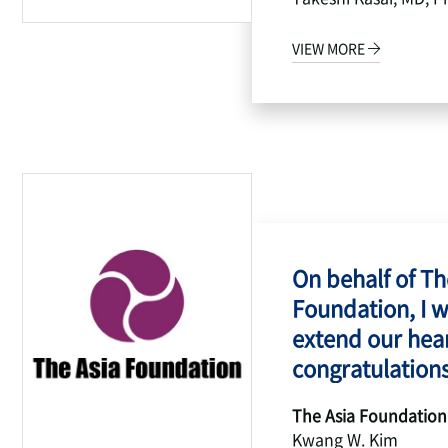
VIEW MORE
On behalf of Th
Foundation, I w
extend our hear
congratulations
The Asia Foundation
Kwang W. Kim