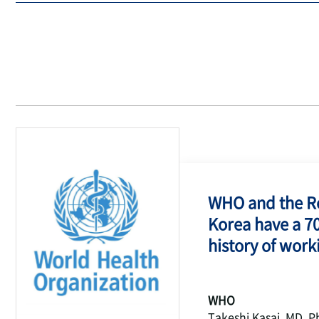
WHO and the Re
Korea have a 7
history of work
WHO
Takeshi Kasai, MD, P