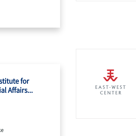
titute for
l Affairs...
ke