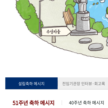
설립축하 메시지
전임기관장 인터뷰·회고록
51주년 축하 메시지
40주년 축하 메시지