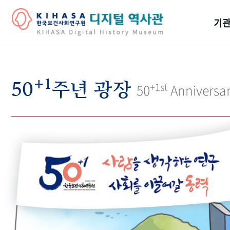
기관
걸어
+1
기관
50
주년 광장
+1st
50
Anniversa
역대
연구원