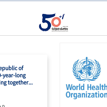
public of
0-year-long
ing together...
h.D.