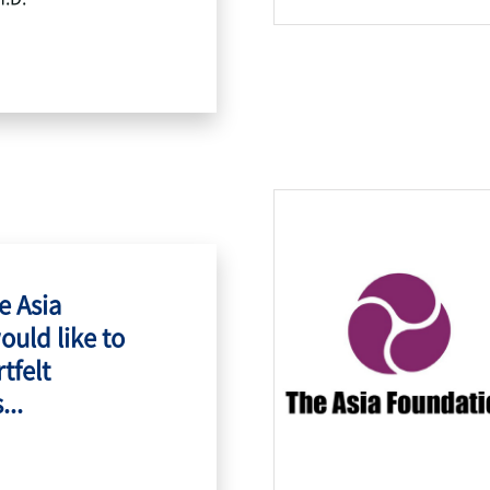
e Asia
ould like to
tfelt
...