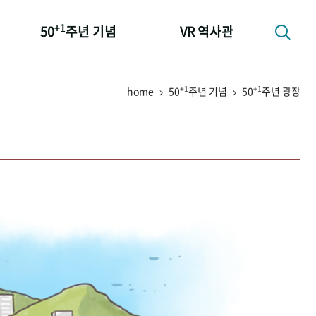
+1
50
주년 기념
VR 역사관
성과 50선
+1
+1
home
50
주년 기념
50
주년 광장
숫자로 보는 50년
+1
50
주년 광장
세계와 함께 한 KIHASA