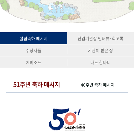
+1
성과 50선
숫자로 보는 50년
50
주년 광장
세계와 함께 한 KIHASA
VR 역사관
설립축하 메시지
전임기관장 인터뷰·회고록
수상자들
기관이 받은 상
에피소드
나도 한마디
51주년 축하 메시지
40주년 축하 메시지