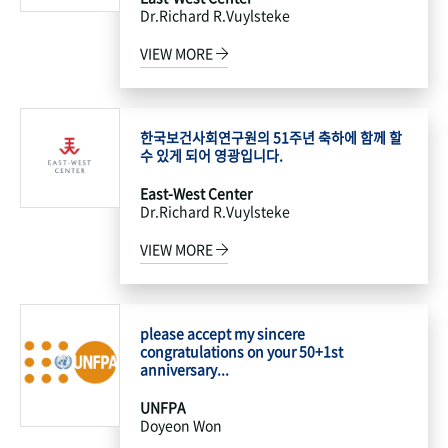
Dr.Richard R.Vuylsteke
VIEW MORE
한국보건사회연구원의 51주년 축하에 함께 할
수 있게 되어 영광입니다.
East-West Center
Dr.Richard R.Vuylsteke
VIEW MORE
please accept my sincere
congratulations on your 50+1st
anniversary...
UNFPA
Doyeon Won