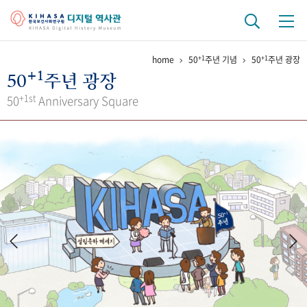
+1
+1
home
50
주년 기념
50
주년 광장
기관 역사
+1
50
주년 광장
걸어온 길
기관 변천사
역대 기관장
연구원 사람들
+1st
50
Anniversary Square
연구 역사
정책과 연구
키워드로 보는 연구 역사
연구자들
간행물 변천사
기록물 아카이브
사진 아카이브
문서 기록물
행정박물
영상 기록물
+1
50
주년 기념