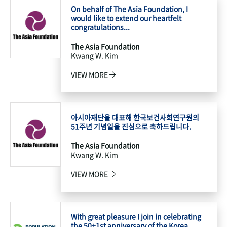
On behalf of The Asia Foundation, I
would like to extend our heartfelt
congratulations...
The Asia Foundation
Kwang W. Kim
VIEW MORE
아시아재단을 대표해 한국보건사회연구원의
51주년 기념일을 진심으로 축하드립니다.
The Asia Foundation
Kwang W. Kim
VIEW MORE
With great pleasure I join in celebrating
the 50+1st anniversary of the Korea