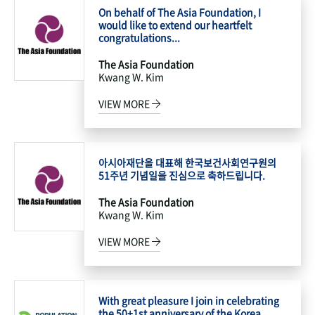
On behalf of The Asia Foundation, I
would like to extend our heartfelt
congratulations...
The Asia Foundation
Kwang W. Kim
VIEW MORE
아시아재단을 대표해 한국보건사회연구원의
51주년 기념일을 진심으로 축하드립니다.
The Asia Foundation
Kwang W. Kim
VIEW MORE
With great pleasure I join in celebrating
the 50+1st anniversary of the Korea