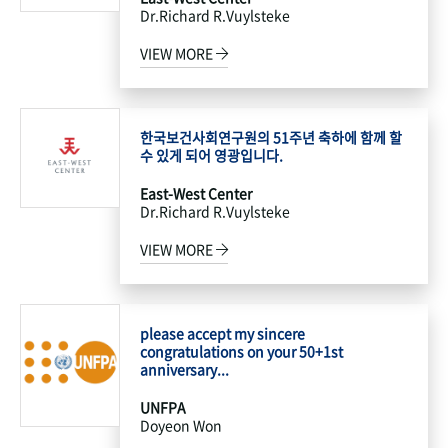
Dr.Richard R.Vuylsteke
VIEW MORE
한국보건사회연구원의 51주년 축하에 함께 할
수 있게 되어 영광입니다.
East-West Center
Dr.Richard R.Vuylsteke
VIEW MORE
please accept my sincere
congratulations on your 50+1st
anniversary...
UNFPA
Doyeon Won