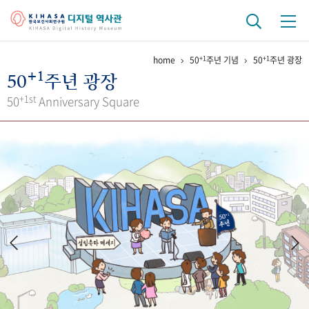
+1
+1
home
50
주년 기념
50
주년 광장
기관 역사
+1
50
주년 광장
걸어온 길
기관 변천사
역대 기관장
연구원 사람들
+1st
50
Anniversary Square
연구 역사
정책과 연구
키워드로 보는 연구 역사
연구자들
간행물 변천사
기록물 아카이브
사진 아카이브
문서 기록물
행정박물
영상 기록물
+1
50
주년 기념