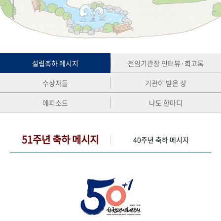
+1
성과 50선
숫자로 보는 50년
50
주년 광장
세계와 함께 한 KIHASA
VR 역사관
설립축하 메시지
전임기관장 인터뷰·회고록
수상자들
기관이 받은 상
에피소드
나도 한마디
51주년 축하 메시지
40주년 축하 메시지