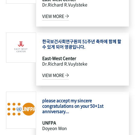
Dr.Richard R.Vuylsteke
VIEW MORE
한국보건사회연구원의 51주년 축하에 함께 할
수 있게 되어 영광입니다.
East-West Center
Dr.Richard R.Vuylsteke
VIEW MORE
please accept my sincere
congratulations on your 50+1st
anniversary...
UNFPA
Doyeon Won