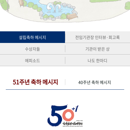
+1
성과 50선
숫자로 보는 50년
50
주년 광장
세계와 함께 한 KIHASA
VR 역사관
설립축하 메시지
전임기관장 인터뷰·회고록
수상자들
기관이 받은 상
에피소드
나도 한마디
51주년 축하 메시지
40주년 축하 메시지