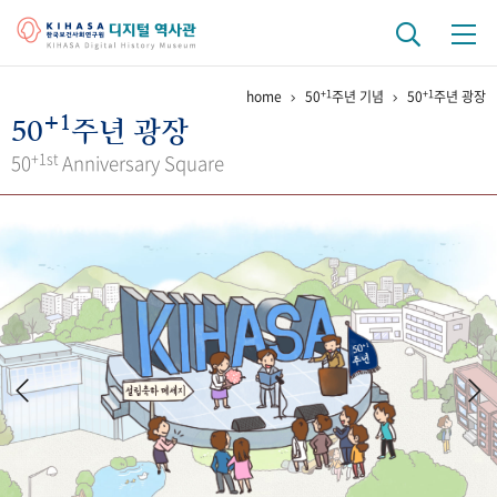
+1
+1
home
50
주년 기념
50
주년 광장
기관 역사
+1
50
주년 광장
걸어온 길
기관 변천사
역대 기관장
연구원 사람들
+1st
50
Anniversary Square
연구 역사
정책과 연구
키워드로 보는 연구 역사
연구자들
간행물 변천사
기록물 아카이브
사진 아카이브
문서 기록물
행정박물
영상 기록물
+1
50
주년 기념