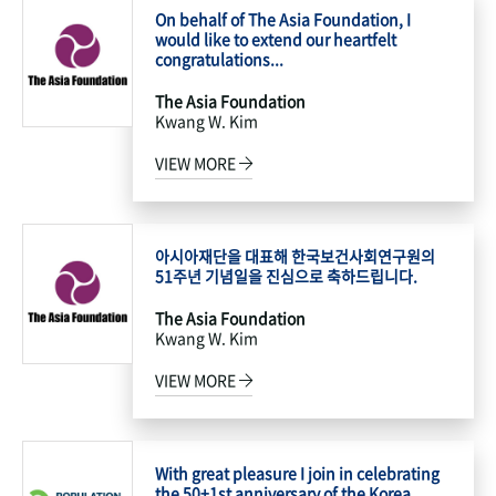
On behalf of The Asia Foundation, I
would like to extend our heartfelt
congratulations...
The Asia Foundation
Kwang W. Kim
VIEW MORE
아시아재단을 대표해 한국보건사회연구원의
51주년 기념일을 진심으로 축하드립니다.
The Asia Foundation
Kwang W. Kim
VIEW MORE
With great pleasure I join in celebrating
the 50+1st anniversary of the Korea