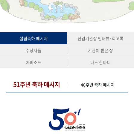
+1
성과 50선
숫자로 보는 50년
50
주년 광장
세계와 함께 한 KIHASA
VR 역사관
설립축하 메시지
전임기관장 인터뷰·회고록
수상자들
기관이 받은 상
에피소드
나도 한마디
51주년 축하 메시지
40주년 축하 메시지