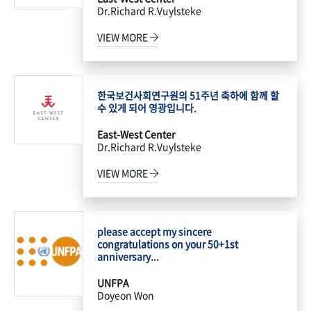
Dr.Richard R.Vuylsteke
VIEW MORE
한국보건사회연구원의 51주년 축하에 함께 할
수 있게 되어 영광입니다.
East-West Center
Dr.Richard R.Vuylsteke
VIEW MORE
please accept my sincere
congratulations on your 50+1st
anniversary...
UNFPA
Doyeon Won