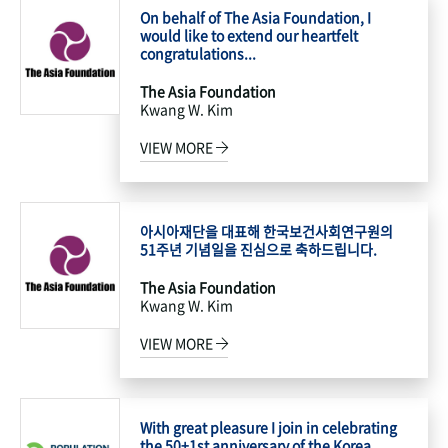
On behalf of The Asia Foundation, I
would like to extend our heartfelt
congratulations...
The Asia Foundation
Kwang W. Kim
VIEW MORE
아시아재단을 대표해 한국보건사회연구원의
51주년 기념일을 진심으로 축하드립니다.
The Asia Foundation
Kwang W. Kim
VIEW MORE
With great pleasure I join in celebrating
the 50+1st anniversary of the Korea