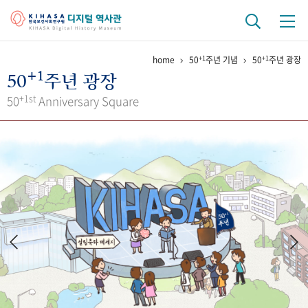
+1
+1
home
50
주년 기념
50
주년 광장
기관 역사
+1
50
주년 광장
걸어온 길
기관 변천사
역대 기관장
연구원 사람들
+1st
50
Anniversary Square
연구 역사
정책과 연구
키워드로 보는 연구 역사
연구자들
간행물 변천사
기록물 아카이브
사진 아카이브
문서 기록물
행정박물
영상 기록물
+1
50
주년 기념