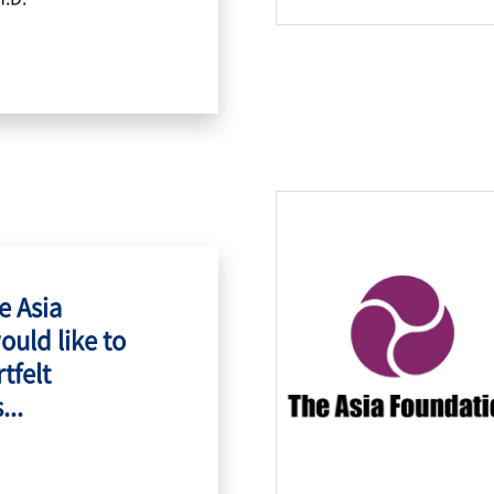
e Asia
ould like to
tfelt
...