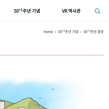
+1
50
주년 기념
VR 역사관
성과 50선
+1
+1
home
50
주년 기념
50
주년 광장
숫자로 보는 50년
+1
50
주년 광장
세계와 함께 한 KIHASA