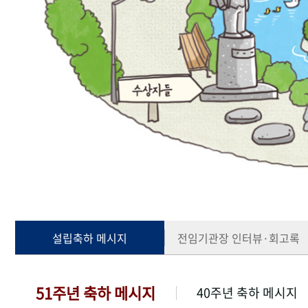
설립축하 메시지
전임기관장 인터뷰·회고록
51주년 축하 메시지
40주년 축하 메시지