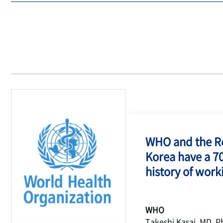
WHO and the Re
Korea have a 7
history of work
WHO
Takeshi Kasai, MD, P