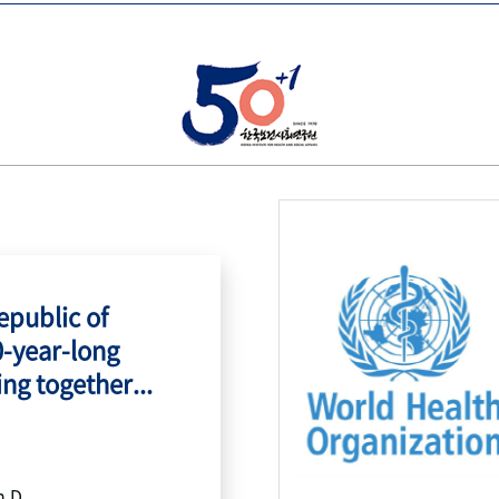
public of
0-year-long
ing together...
h.D.