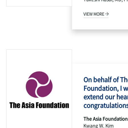
VIEW MORE
On behalf of Th
Foundation, I w
extend our hear
congratulations
The Asia Foundation
Kwang W. Kim