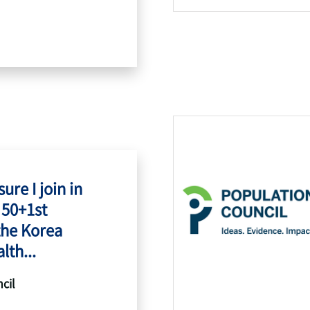
ure I join in
 50+1st
the Korea
lth...
cil