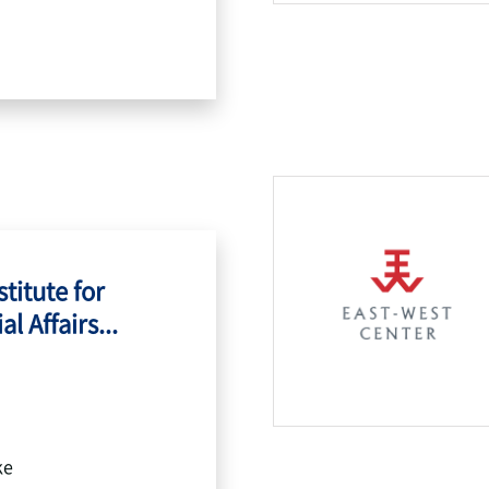
titute for
l Affairs...
ke