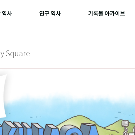
 역사
연구 역사
기록물 아카이브
온 길
정책과 연구
사진 아카이브
 변천사
키워드로 보는 연구 역사
문서 기록물
ry Square
 기관장
연구자들
행정박물
 사람들
간행물 변천사
영상 기록물