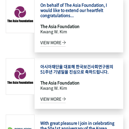
On behalf of The Asia Foundation, I
would like to extend our heartfelt
congratulations...
The Asia Foundation
Kwang W. Kim
VIEW MORE
아시아재단을 대표해 한국보건사회연구원의
51주년 기념일을 진심으로 축하드립니다.
The Asia Foundation
Kwang W. Kim
VIEW MORE
With great pleasure I join in celebrating
the 50+1st anniversary of the Korea