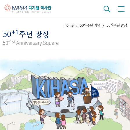
+1
+1
home
50
주년 기념
50
주년 광장
기관 역사
+1
50
주년 광장
걸어온 길
기관 변천사
역대 기관장
연구원 사람들
+1st
50
Anniversary Square
연구 역사
정책과 연구
키워드로 보는 연구 역사
연구자들
간행물 변천사
기록물 아카이브
사진 아카이브
문서 기록물
행정박물
영상 기록물
+1
50
주년 기념