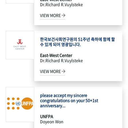
Dr.Richard R.Vuylsteke
VIEW MORE
한국보건사회연구원의 51주년 축하에 함께 할
수 있게 되어 영광입니다.
East-West Center
Dr.Richard R.Vuylsteke
VIEW MORE
please accept my sincere
congratulations on your 50+1st
anniversary...
UNFPA
Doyeon Won