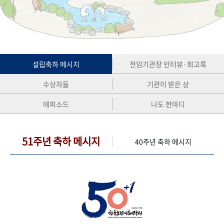
+1
성과 50선
숫자로 보는 50년
50
주년 광장
세계와 함께 한 KIHASA
VR 역사관
설립축하 메시지
전임기관장 인터뷰·회고록
수상자들
기관이 받은 상
에피소드
나도 한마디
51주년 축하 메시지
40주년 축하 메시지