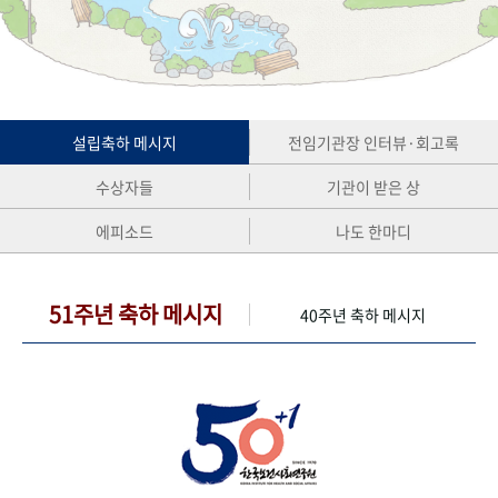
+1
성과 50선
숫자로 보는 50년
50
주년 광장
세계와 함께 한 KIHASA
VR 역사관
설립축하 메시지
전임기관장 인터뷰·회고록
수상자들
기관이 받은 상
에피소드
나도 한마디
51주년 축하 메시지
40주년 축하 메시지