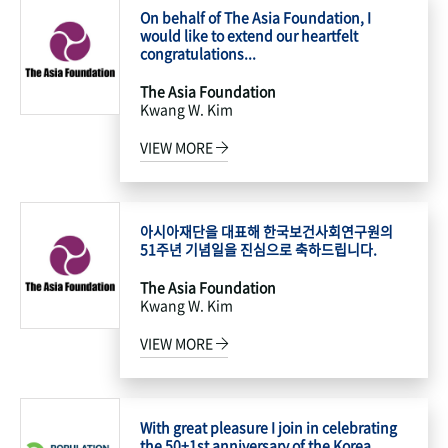
On behalf of The Asia Foundation, I
would like to extend our heartfelt
congratulations...
The Asia Foundation
Kwang W. Kim
VIEW MORE
아시아재단을 대표해 한국보건사회연구원의
51주년 기념일을 진심으로 축하드립니다.
The Asia Foundation
Kwang W. Kim
VIEW MORE
With great pleasure I join in celebrating
the 50+1st anniversary of the Korea