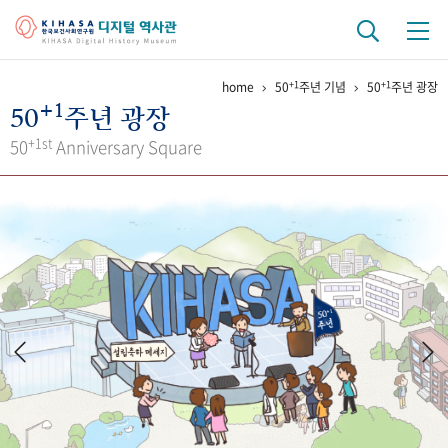
+1
+1
home
50
주년 기념
50
주년 광장
기관 역사
+1
50
주년 광장
걸어온 길
기관 변천사
역대 기관장
연구원 사람들
+1st
50
Anniversary Square
연구 역사
정책과 연구
키워드로 보는 연구 역사
연구자들
간행물 변천사
기록물 아카이브
사진 아카이브
문서 기록물
행정박물
영상 기록물
+1
50
주년 기념