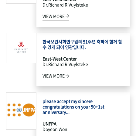
Dr.Richard R.Vuylsteke
VIEW MORE
한국보건사회연구원의 51주년 축하에 함께 할
수 있게 되어 영광입니다.
East-West Center
Dr.Richard R.Vuylsteke
VIEW MORE
please accept my sincere
congratulations on your 50+1st
anniversary...
UNFPA
Doyeon Won