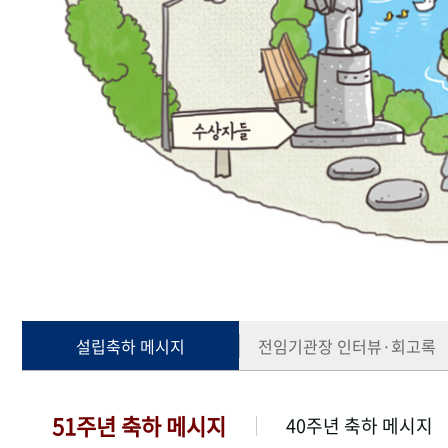
설립축하 메시지
전임기관장 인터뷰·회고록
51주년 축하 메시지
40주년 축하 메시지