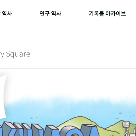
 역사
연구 역사
기록물 아카이브
온 길
정책과 연구
사진 아카이브
 변천사
키워드로 보는 연구 역사
문서 기록물
ry Square
 기관장
연구자들
행정박물
 사람들
간행물 변천사
영상 기록물