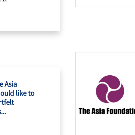
e Asia
ould like to
tfelt
...