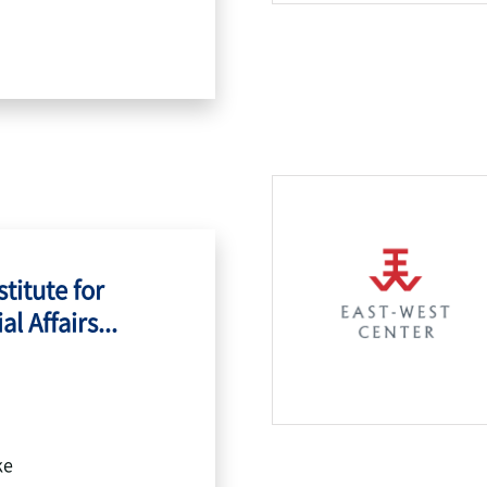
titute for
l Affairs...
ke