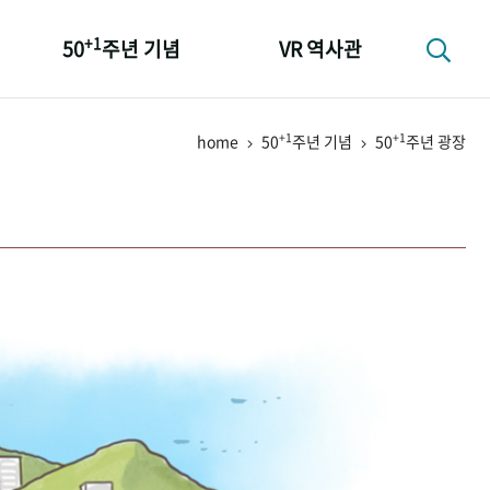
+1
50
주년 기념
VR 역사관
성과 50선
+1
+1
home
50
주년 기념
50
주년 광장
숫자로 보는 50년
+1
50
주년 광장
세계와 함께 한 KIHASA