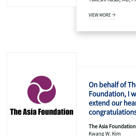
VIEW MORE
On behalf of Th
Foundation, I w
extend our hear
congratulations
The Asia Foundation
Kwang W. Kim