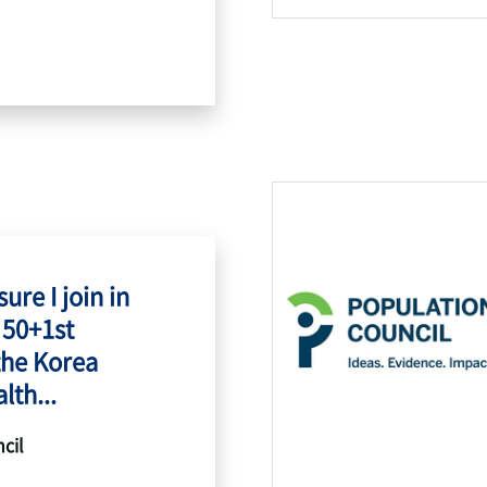
ure I join in
 50+1st
the Korea
lth...
cil