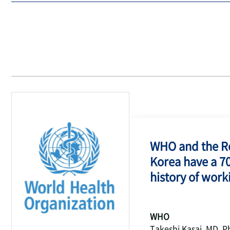
WHO and the Re
Korea have a 7
history of work
WHO
Takeshi Kasai, MD, P