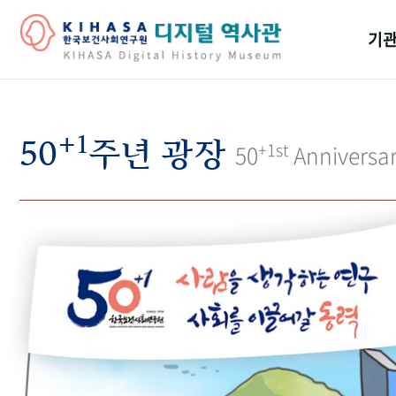
기관
걸어
+1
기관
50
주년 광장
+1st
50
Anniversa
역대
연구원