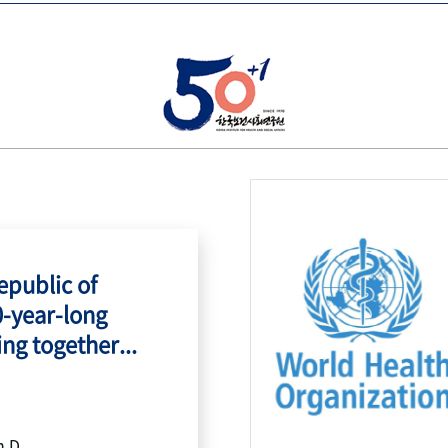
public of
0-year-long
ing together...
h.D.