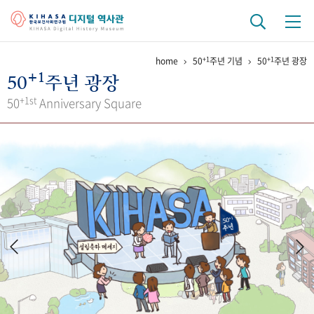
+1
+1
home
50
주년 기념
50
주년 광장
기관 역사
+1
50
주년 광장
걸어온 길
기관 변천사
역대 기관장
연구원 사람들
+1st
50
Anniversary Square
연구 역사
정책과 연구
키워드로 보는 연구 역사
연구자들
간행물 변천사
기록물 아카이브
사진 아카이브
문서 기록물
행정박물
영상 기록물
+1
50
주년 기념