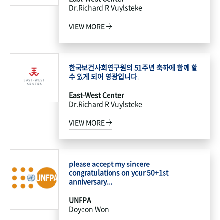
Dr.Richard R.Vuylsteke
VIEW MORE
한국보건사회연구원의 51주년 축하에 함께 할
수 있게 되어 영광입니다.
East-West Center
Dr.Richard R.Vuylsteke
VIEW MORE
please accept my sincere
congratulations on your 50+1st
anniversary...
UNFPA
Doyeon Won