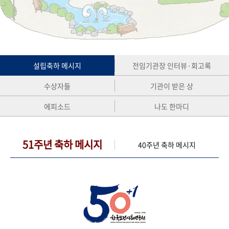
+1
성과 50선
숫자로 보는 50년
50
주년 광장
세계와 함께 한 KIHASA
VR 역사관
설립축하 메시지
전임기관장 인터뷰·회고록
수상자들
기관이 받은 상
에피소드
나도 한마디
51주년 축하 메시지
40주년 축하 메시지