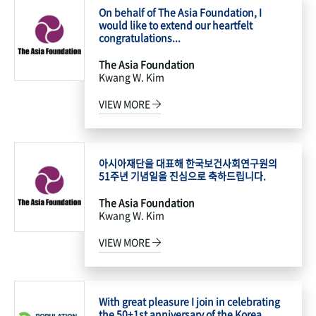
On behalf of The Asia Foundation, I
would like to extend our heartfelt
congratulations...
The Asia Foundation
Kwang W. Kim
VIEW MORE
아시아재단을 대표해 한국보건사회연구원의
51주년 기념일을 진심으로 축하드립니다.
The Asia Foundation
Kwang W. Kim
VIEW MORE
With great pleasure I join in celebrating
the 50+1st anniversary of the Korea