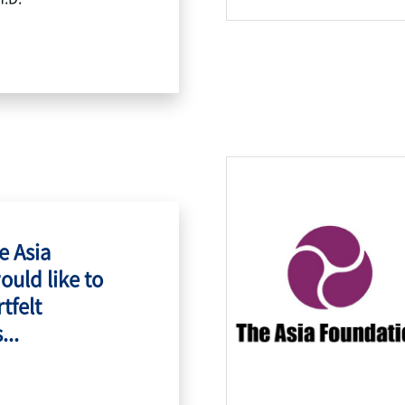
e Asia
ould like to
tfelt
...