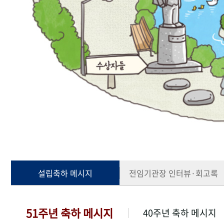
설립축하 메시지
전임기관장 인터뷰·회고록
51주년 축하 메시지
40주년 축하 메시지