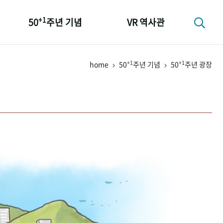
+1
50
주년 기념
VR 역사관
성과 50선
+1
+1
home
50
주년 기념
50
주년 광장
숫자로 보는 50년
+1
50
주년 광장
세계와 함께 한 KIHASA