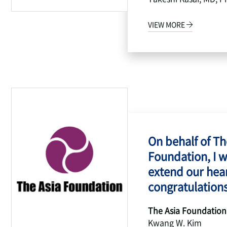
VIEW MORE
On behalf of Th
Foundation, I w
extend our hear
congratulations
The Asia Foundation
Kwang W. Kim