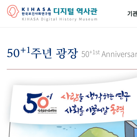
기관
걸어
+1
기관
50
주년 광장
+1st
50
Anniversa
역대
연구원