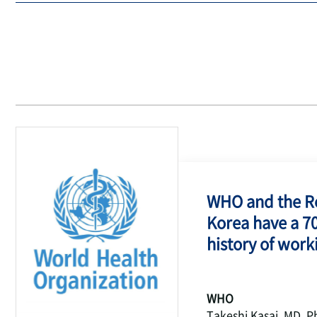
WHO and the Re
Korea have a 7
history of work
WHO
Takeshi Kasai, MD, P