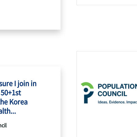
ure I join in
 50+1st
the Korea
lth...
cil