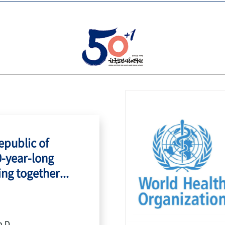
public of
0-year-long
ing together...
h.D.