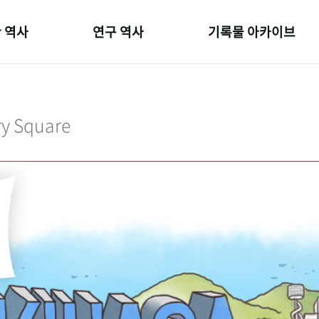
 역사
연구 역사
기록물 아카이브
온 길
정책과 연구
사진 아카이브
 변천사
키워드로 보는 연구 역사
문서 기록물
ry Square
 기관장
연구자들
행정박물
 사람들
간행물 변천사
영상 기록물