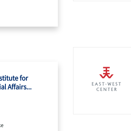
titute for
l Affairs...
ke